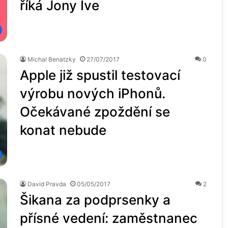
říká Jony Ive
Michal Benatzky
27/07/2017
0
Apple již spustil testovací
výrobu nových iPhonů.
Očekávané zpoždění se
konat nebude
David Pravda
05/05/2017
2
Šikana za podprsenky a
přísné vedení: zaměstnanec