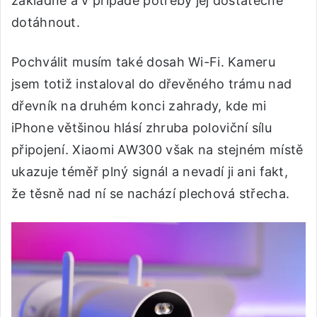
základně a v případě potřeby jej dostatečně
dotáhnout.
Pochválit musím také dosah Wi-Fi. Kameru
jsem totiž instaloval do dřevěného trámu nad
dřevník na druhém konci zahrady, kde mi
iPhone většinou hlásí zhruba poloviční sílu
připojení. Xiaomi AW300 však na stejném místě
ukazuje téměř plný signál a nevadí ji ani fakt,
že těsně nad ní se nachází plechová střecha.