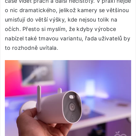
čase vidět prach a další nečistoty. V praxi nejde
o nic dramatického, jelikož kamery se většinou
umisťují do větší výšky, kde nejsou tolik na
očích. Přesto si myslím, že kdyby výrobce
nabízel také tmavou variantu, řada uživatelů by
to rozhodně uvítala.