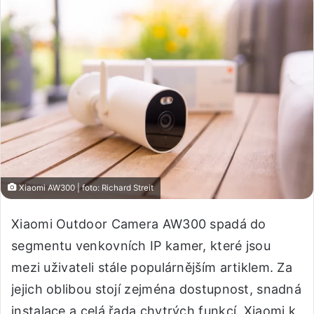
Xiaomi AW300 | foto: Richard Streit
Xiaomi Outdoor Camera AW300 spadá do
segmentu venkovních IP kamer, které jsou
mezi uživateli stále populárnějším artiklem. Za
jejich oblibou stojí zejména dostupnost, snadná
instalace a celá řada chytrých funkcí. Xiaomi k