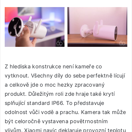
Z hlediska konstrukce není kameře co
vytknout. Všechny díly do sebe perfektně lícují
a celkově jde o moc hezky zpracovaný
produkt. Důležitým roli zde hraje také krytí
splňující standard IP66. To představuje
odolnost vůči vodě a prachu. Kamera tak může
být celoročně vystavena povětrnostním
vlivům. Xiaomi navíc deklaruje provozní teplotu