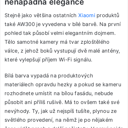
nenápadná elegance
Stejně jako většina ostatních
Xiaomi
produktů
také AW300 je vyvedena v bílé barvě. Na první
pohled tak působí velmi elegantním dojmem.
Tělo samotné kamery má tvar zploštělého
válce, z jehož boků vystupují dvě malé antény,
které vylepšují příjem Wi-Fi signálu.
Bílá barva vypadá na produktových
materiálech opravdu hezky a pokud se kameru
rozhodnete umístit na bílou fasádu, nebude
působit ani příliš rušivě. Má to ovšem také své
nevýhody. Ty, jak už nejspíš tušíte, plynou ze
světlého provedení, na němž je po nějakém