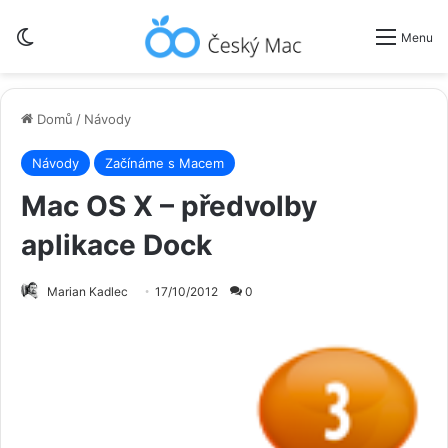
Switch skin
Menu
Domů
/
Návody
Návody
Začínáme s Macem
Mac OS X – předvolby
aplikace Dock
Marian Kadlec
17/10/2012
0