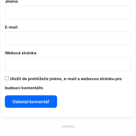
Jméno
*
E-mail
Webová stránka
Uložit do prohlížeče jméno, e-mail a webovou stránku pro
budoucí komentáře.
reklama