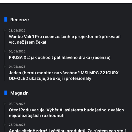
Recenze
28/05/2026
Wanbo Vali 1 Pro recenze: tenhle projektor mě překvapil
víc, než jsem čekal
05/05/2026
PRUSA XL: jak ochočit pětihlavého draka (recenze)
04/05/2026
Jeden (herní) monitor na všechno? MSI MPG 321CURX
QD-OLED ukazuje, že ukojí i profesionály
Magazín
08/07/2026
Otec iPodu varuje: Výběr AI asistenta bude jedno z vašich
nejdůležitějších rozhodnutí
25/06/2026
Apple citelně zdražil většinu produktů. Za růstem cen stojí