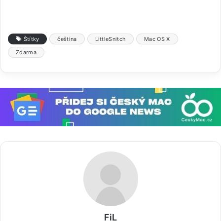
Štítky
čeština
LittleSnitch
Mac OS X
Zdarma
FiL