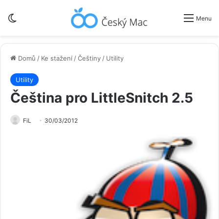
Switch skin
Menu
Domů
/
Ke stažení
/
Češtiny
/
Utility
Utility
Čeština pro LittleSnitch 2.5
FiL
30/03/2012