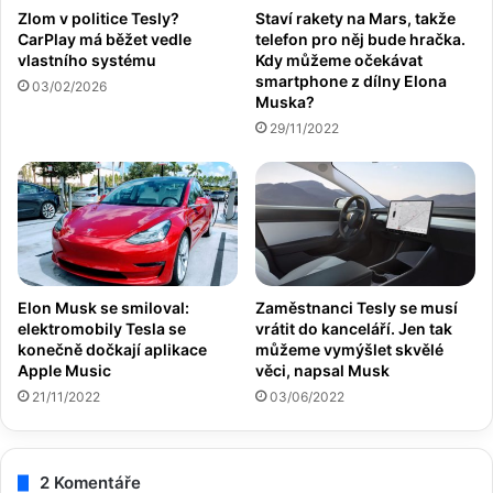
Zlom v politice Tesly?
Staví rakety na Mars, takže
CarPlay má běžet vedle
telefon pro něj bude hračka.
vlastního systému
Kdy můžeme očekávat
smartphone z dílny Elona
03/02/2026
Muska?
29/11/2022
Elon Musk se smiloval:
Zaměstnanci Tesly se musí
elektromobily Tesla se
vrátit do kanceláří. Jen tak
konečně dočkají aplikace
můžeme vymýšlet skvělé
Apple Music
věci, napsal Musk
21/11/2022
03/06/2022
2 Komentáře