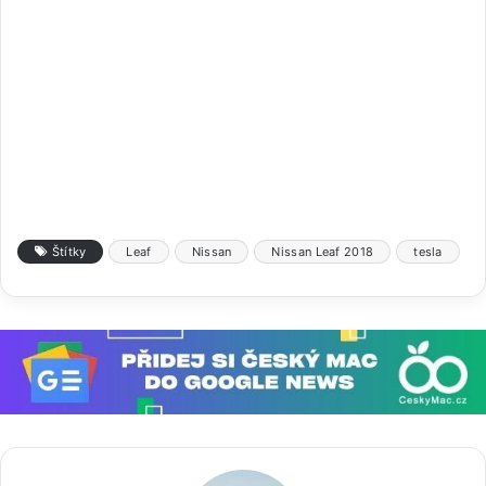
Štítky
Leaf
Nissan
Nissan Leaf 2018
tesla