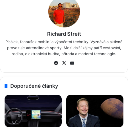
Richard Streit
Pisálek, fanoušek mobilní a výpočetní techniky. Vyznává a aktivně
provozuje adrenalinové sporty. Mezi další zájmy patří cestování,
rodina, elektronická hudba, příroda a moderní technologie.
Fa
X
Yo
ce
uT
bo
ub
ok
e
Doporučené články