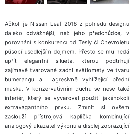
Ačkoli je Nissan Leaf 2018 z pohledu designu
daleko odvážnější, než jeho předchůdce, v
porovnání s konkurencí od Tesly či Chevroletu
působí usedlejším dojmem. Přesto se mu nedá
upřít elegantní silueta, kterou podtrhují
zajímavě tvarované zadní světlomety ve tvaru
bumerangu a agresivně vyhlížející přední
maska. V konzervativním duchu se nese také
interiér, který se vyvaroval použití jakéhokoli
extravagantního prvku. Zmínit si ovšem
zaslouží přístrojová kaplička kombinující
analogový ukazatel výkonu a displej zobrazující