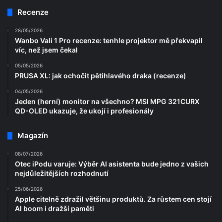
Recenze
28/05/2026
Wanbo Vali 1 Pro recenze: tenhle projektor mě překvapil
víc, než jsem čekal
05/05/2026
PRUSA XL: jak ochočit pětihlavého draka (recenze)
04/05/2026
Jeden (herní) monitor na všechno? MSI MPG 321CURX
QD-OLED ukazuje, že ukojí i profesionály
Magazín
08/07/2026
Otec iPodu varuje: Výběr AI asistenta bude jedno z vašich
nejdůležitějších rozhodnutí
25/06/2026
Apple citelně zdražil většinu produktů. Za růstem cen stojí
AI boom i dražší paměti