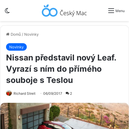
Switch skin
Menu
Domů
/
Novinky
Novinky
Nissan představil nový Leaf.
Vyrazí s ním do přímého
souboje s Teslou
Richard Streit
06/09/2017
2