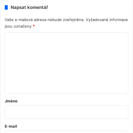
Napsat komentář
Vaše e-mailová adresa nebude zveřejněna.
Vyžadované informace
jsou označeny
*
K
o
m
e
n
t
á
ř
Jméno
*
E-mail