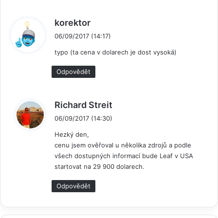
n
korektor
a
06/09/2017 (14:17)
p
typo (ta cena v dolarech je dost vysoká)
s
a
Odpovědět
l
:
n
Richard Streit
a
06/09/2017 (14:30)
p
Hezký den,
s
cenu jsem ověřoval u několika zdrojů a podle
a
všech dostupných informací bude Leaf v USA
l
startovat na 29 900 dolarech.
:
Odpovědět