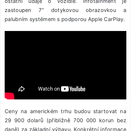
ostatní údaje o vozidle. Infotainment je
zastoupen 7“ dotykovou obrazovkou a
palubním systémem s podporou Apple CarPlay.
Ceny na americkém trhu budou startovat na
29 900 dolarů (přibližně 700 000 korun bez
daně) za základní výbavu. Konkrétní informace