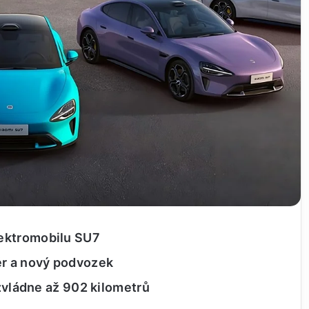
ektromobilu SU7
ér a nový podvozek
 zvládne až 902 kilometrů