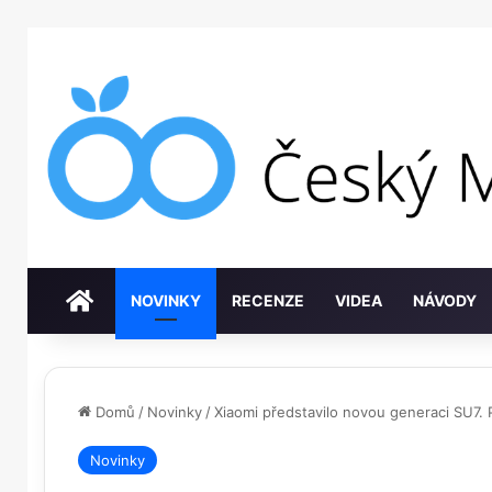
DOMŮ
NOVINKY
RECENZE
VIDEA
NÁVODY
Domů
/
Novinky
/
Xiaomi představilo novou generaci SU7. P
Novinky