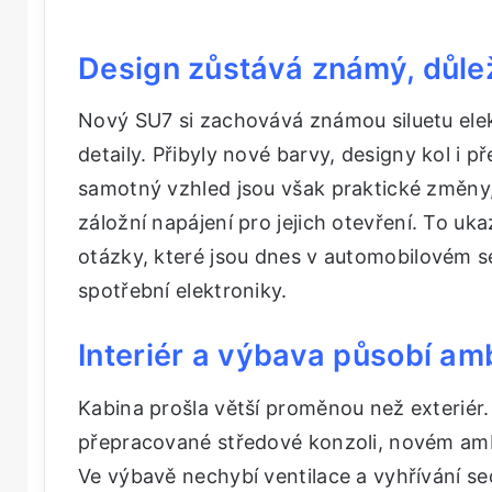
Design zůstává známý, důlež
Nový SU7 si zachovává známou siluetu ele
detaily. Přibyly nové barvy, designy kol i p
samotný vzhled jsou však praktické změny,
záložní napájení pro jejich otevření. To uk
otázky, které jsou dnes v automobilovém s
spotřební elektroniky.
Interiér a výbava působí am
Kabina prošla větší proměnou než exteriér. 
přepracované středové konzoli, novém amb
Ve výbavě nechybí ventilace a vyhřívání se