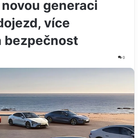
o novou generaci
dojezd, více
na bezpečnost
0