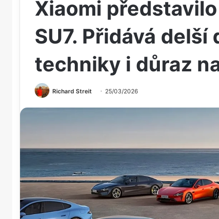
Xiaomi představil
SU7. Přidává delší 
techniky i důraz 
Richard Streit
25/03/2026