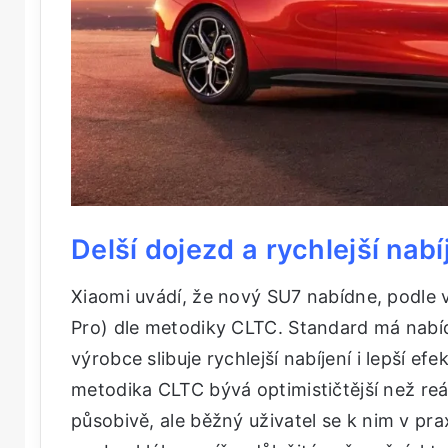
Delší dojezd a rychlejší nab
Xiaomi uvádí, že nový SU7 nabídne, podle v
Pro) dle metodiky CLTC. Standard má nab
výrobce slibuje rychlejší nabíjení i lepší ef
metodika CLTC bývá optimističtější než re
působivě, ale běžný uživatel se k nim v pra