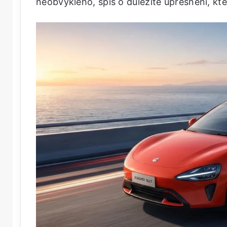
neobvyklého, spíš o důležité upřesnění, kte