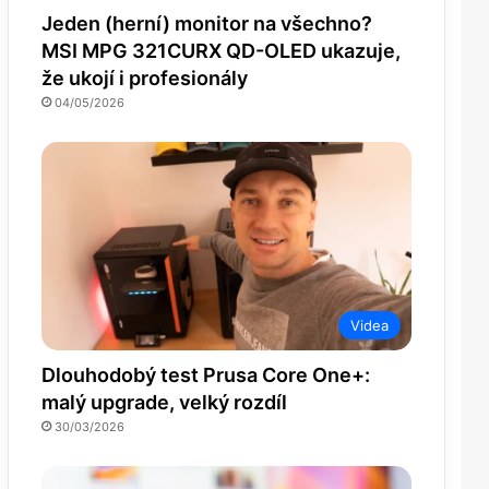
Jeden (herní) monitor na všechno?
MSI MPG 321CURX QD-OLED ukazuje,
že ukojí i profesionály
04/05/2026
Videa
Dlouhodobý test Prusa Core One+:
malý upgrade, velký rozdíl
30/03/2026