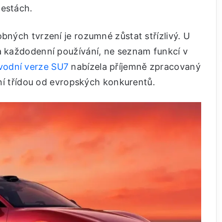
cestách.
bných tvrzení je rozumné zůstat střízlivý. U
 a každodenní používání, ne seznam funkcí v
vodní verze SU7
nabízela příjemně zpracovaný
ední třídou od evropských konkurentů.