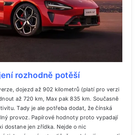
íjení rozhodně potěší
erze, dojezd až 902 kilometrů (platí pro verzi
ídnout až 720 km, Max pak 835 km. Současně
ektivitu. Tady je ale potřeba dodat, že čínská
álný provoz. Papírové hodnoty proto vypadají
xi dostane jen zřídka. Nejde o nic