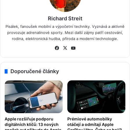
Richard Streit
Pisálek, fanoušek mobilní a výpočetní techniky. Vyznává a aktivně
provozuje adrenalinové sporty. Mezi další zájmy patří cestování,
rodina, elektronická hudba, příroda a moderní technologie.
Fa
X
Yo
ce
uT
bo
ub
ok
e
Doporučené články
Apple rozšiřuje podporu
Prémiové automobilky
digitálních klíčů: 13 nových
otáčejí a odmítají Apple
značek aut přibude do Apple
CarPlay Ultra. Čeho se bojí?