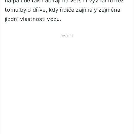
na palubě tak nabírají na větším významu než
tomu bylo dříve, kdy řidiče zajímaly zejména
jízdní vlastnosti vozu.
reklama