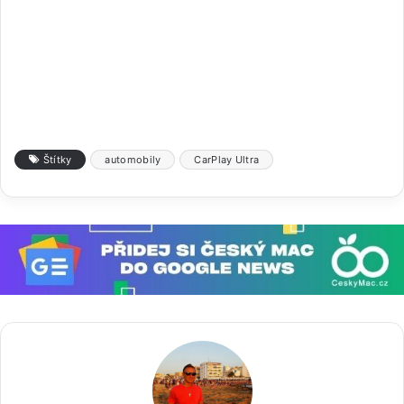
Štítky
automobily
CarPlay Ultra