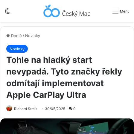
Switch skin
Menu
Domů
/
Novinky
Novinky
Tohle na hladký start
nevypadá. Tyto značky řekly
odmítají implementovat
Apple CarPlay Ultra
Richard Streit
30/05/2025
0