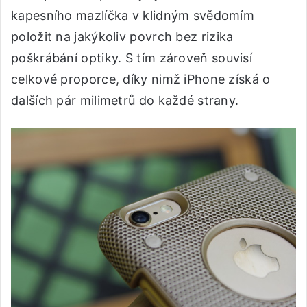
kapesního mazlíčka v klidným svědomím
položit na jakýkoliv povrch bez rizika
poškrábání optiky. S tím zároveň souvisí
celkové proporce, díky nimž iPhone získá o
dalších pár milimetrů do každé strany.