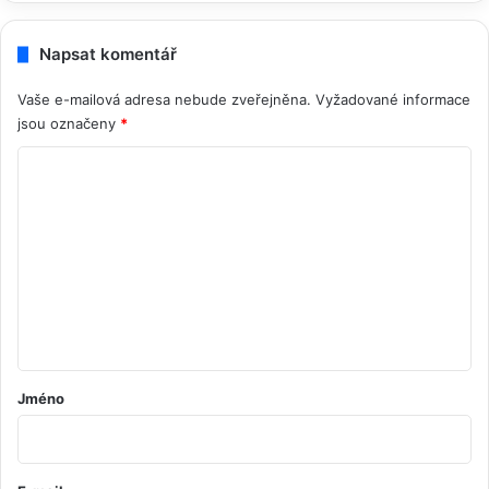
Napsat komentář
Vaše e-mailová adresa nebude zveřejněna.
Vyžadované informace
jsou označeny
*
K
o
m
e
n
t
á
ř
Jméno
*