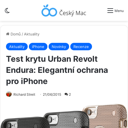
Switch skin
Menu
Domů
/
Aktuality
Aktuality
iPhone
Novinky
Recenze
Test krytu Urban Revolt
Endura: Elegantní ochrana
pro iPhone
Richard Streit
21/06/2015
2