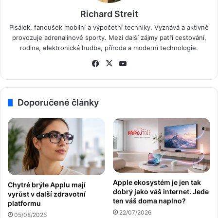
Richard Streit
Pisálek, fanoušek mobilní a výpočetní techniky. Vyznává a aktivně
provozuje adrenalinové sporty. Mezi další zájmy patří cestování,
rodina, elektronická hudba, příroda a moderní technologie.
Fa
X
Yo
ce
uT
bo
ub
ok
e
Doporučené články
Apple ekosystém je jen tak
Chytré brýle Applu mají
dobrý jako váš internet. Jede
vyrůst v další zdravotní
ten váš doma naplno?
platformu
22/07/2026
05/08/2026