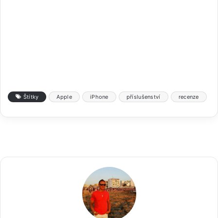
Štítky
Apple
iPhone
příslušenství
recenze