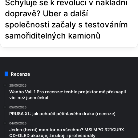
Schyluje se k revoluci v nákladní
dopravě? Uber a další
společnosti začaly s testováním
samořiditelných kamionů
Recenze
28/05/2026
Wanbo Vali 1 Pro recenze: tenhle projektor mě překvapil
víc, než jsem čekal
05/05/2026
PRUSA XL: jak ochočit pětihlavého draka (recenze)
04/05/2026
Jeden (herní) monitor na všechno? MSI MPG 321CURX
QD-OLED ukazuje, že ukojí i profesionály