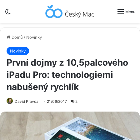
Switch skin
Menu
Domů
/
Novinky
Novinky
První dojmy z 10,5palcového
iPadu Pro: technologiemi
nabušený rychlík
David Pravda
21/06/2017
2