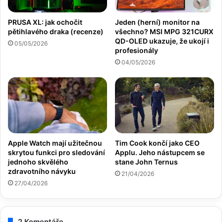
PRUSA XL: jak ochočit
Jeden (herní) monitor na
pětihlavého draka (recenze)
všechno? MSI MPG 321CURX
QD-OLED ukazuje, že ukojí i
05/05/2026
profesionály
04/05/2026
Apple Watch mají užitečnou
Tim Cook končí jako CEO
skrytou funkci pro sledování
Applu. Jeho nástupcem se
jednoho skvělého
stane John Ternus
zdravotního návyku
21/04/2026
27/04/2026
2 Komentáře