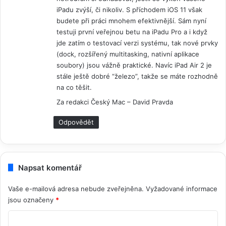
l
iPadu zvýší, či nikoliv. S příchodem iOS 11 však
budete při práci mnohem efektivnější. Sám nyní
:
testuji první veřejnou betu na iPadu Pro a i když
jde zatím o testovací verzi systému, tak nové prvky
(dock, rozšířený multitasking, nativní aplikace
soubory) jsou vážně praktické. Navíc iPad Air 2 je
stále ještě dobré “železo”, takže se máte rozhodně
na co těšit.
Za redakci Český Mac – David Pravda
Odpovědět
Napsat komentář
Vaše e-mailová adresa nebude zveřejněna.
Vyžadované informace
jsou označeny
*
K