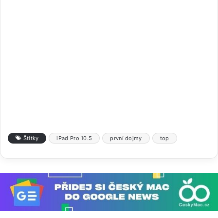
Štítky
iPad Pro 10.5
první dojmy
top