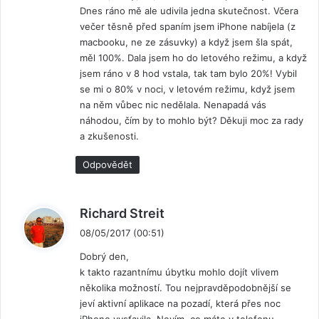
Dnes ráno mě ale udivila jedna skutečnost. Včera
:
večer těsně před spaním jsem iPhone nabíjela (z
macbooku, ne ze zásuvky) a když jsem šla spát,
měl 100%. Dala jsem ho do letového režimu, a když
jsem ráno v 8 hod vstala, tak tam bylo 20%! Vybil
se mi o 80% v noci, v letovém režimu, když jsem
na něm vůbec nic nedělala. Nenapadá vás
náhodou, čím by to mohlo být? Děkuji moc za rady
a zkušenosti.
Odpovědět
n
Richard Streit
a
08/05/2017 (00:51)
p
Dobrý den,
s
k takto razantnímu úbytku mohlo dojít vlivem
a
několika možností. Tou nejpravděpodobnější se
l
jeví aktivní aplikace na pozadí, která přes noc
:
iPhone vysťavila. Nevím, co máte v telefonu