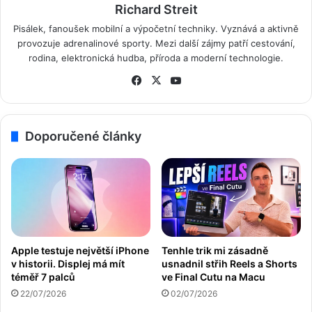
Richard Streit
Pisálek, fanoušek mobilní a výpočetní techniky. Vyznává a aktivně
provozuje adrenalinové sporty. Mezi další zájmy patří cestování,
rodina, elektronická hudba, příroda a moderní technologie.
Fa
X
Yo
ce
uT
bo
ub
ok
e
Doporučené články
Apple testuje největší iPhone
Tenhle trik mi zásadně
v historii. Displej má mít
usnadnil střih Reels a Shorts
téměř 7 palců
ve Final Cutu na Macu
22/07/2026
02/07/2026