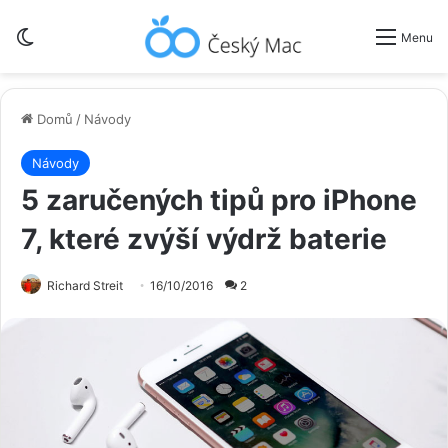
Switch skin
Menu
Domů
/
Návody
Návody
5 zaručených tipů pro iPhone
7, které zvýší výdrž baterie
Richard Streit
16/10/2016
2