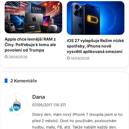
Apple chce levnější RAM z
iOS 27 vylepšuje Režim nízké
Číny. Potřebuje k tomu ale
spotřeby, iPhone nově
povolení od Trumpa
vysvětlí aplikovaná omezení
29/06/2026
16/06/2026
2 Komentáře
n
Dana
a
07/05/2017 (15:37)
p
Dobrý den, mám nový iPhone 7 (koupila jsem si ho
s
před 2 měsíci). Dost ho používám, poslouchám
a
hudbu, maily, FB, atd. Takže nabíjím každý den.
l