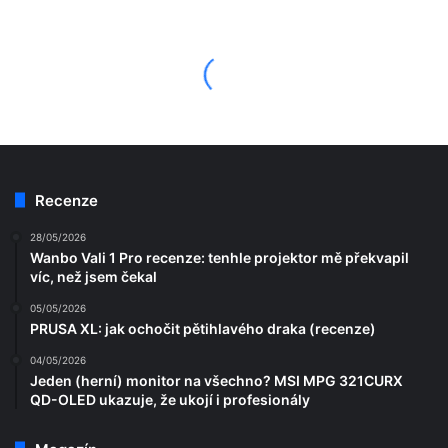
Recenze
28/05/2026
Wanbo Vali 1 Pro recenze: tenhle projektor mě překvapil
víc, než jsem čekal
05/05/2026
PRUSA XL: jak ochočit pětihlavého draka (recenze)
04/05/2026
Jeden (herní) monitor na všechno? MSI MPG 321CURX
QD-OLED ukazuje, že ukojí i profesionály