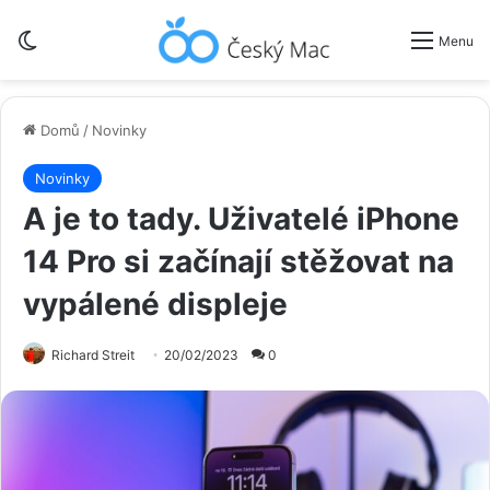
Switch skin
Menu
Domů
/
Novinky
Novinky
A je to tady. Uživatelé iPhone
14 Pro si začínají stěžovat na
vypálené displeje
Richard Streit
20/02/2023
0