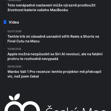
Toto nenápadné nastavení může výrazně prodloužit
životnost baterie vašeho MacBooku
Videa
02/07/2026
Tenhle trik mi zásadně usnadnil střih Reels a Shorts ve
Final Cutu na Macu
10/06/2026
Apple možná nezpůsobil se Siri AI revoluci, ale na fatální
prohru to rozhodně nevypadá
28/05/2026
Wanbo Vali 1 Pro recenze: tenhle projektor mě překvapil
víc, než jsem čekal