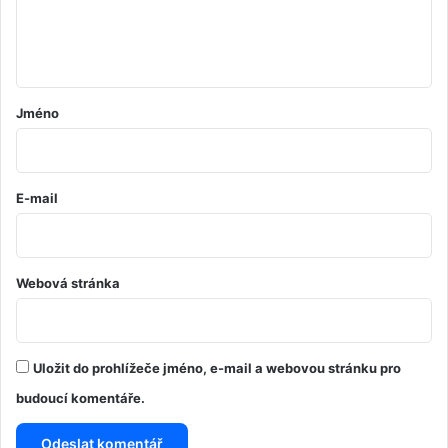
n
t
á
ř
Jméno
*
E-mail
Webová stránka
Uložit do prohlížeče jméno, e-mail a webovou stránku pro
budoucí komentáře.