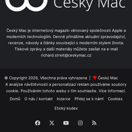
Český Mac je internetový magazín věnovaný společnosti Apple a
moderních technologiím. Denně přinášíme aktuální zpravodajství,
recenze, návody a články související s moderním stylem života.
Tiskové zprávy a další materiály můžete zasílat na e-mail
richard.streit@ceskymac.cz
© Copyright 2026, Všechna práva vyhrazena |
Český Mac
K analýze návštěvnosti a personalizaci reklam používáme soubory
cookie. Používáním tohoto webu s tím souhlasíte.
Více informací.
Domů
O nás / kontakt
Inzerce
Přidej se k nám!
Cookies
Etický kodex
Facebook
X
YouTube
Instagram
RSS