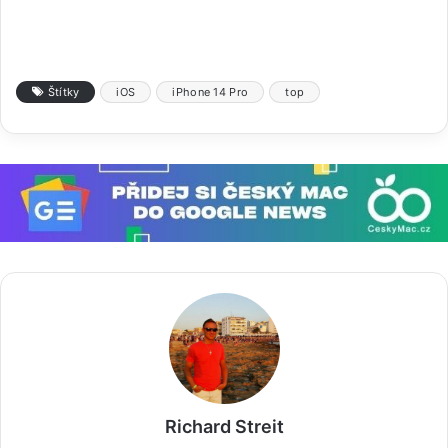
Štítky
iOS
iPhone 14 Pro
top
Richard Streit