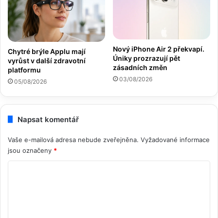
Nový iPhone Air 2 překvapí.
Chytré brýle Applu mají
Úniky prozrazují pět
vyrůst v další zdravotní
zásadních změn
platformu
03/08/2026
05/08/2026
Napsat komentář
Vaše e-mailová adresa nebude zveřejněna.
Vyžadované informace
jsou označeny
*
K
o
m
e