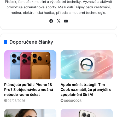
Pisálek, fanoušek mobilní a výpočetní techniky. Vyznává a aktivně
provozuje adrenalinové sporty. Mezi další zájmy patří cestování,
rodina, elektronická hudba, příroda a moderní technologie.
Fa
X
Yo
ce
uT
bo
ub
ok
e
Doporučené články
Apple mění strategii. Tim
Plánujete pořídit iPhone 18
Cook naznačil, že přemýšlí o
Pro? S objednávkou možná
zpoplatnění Siri AI
nebude radno čekat
06/08/2026
07/08/2026