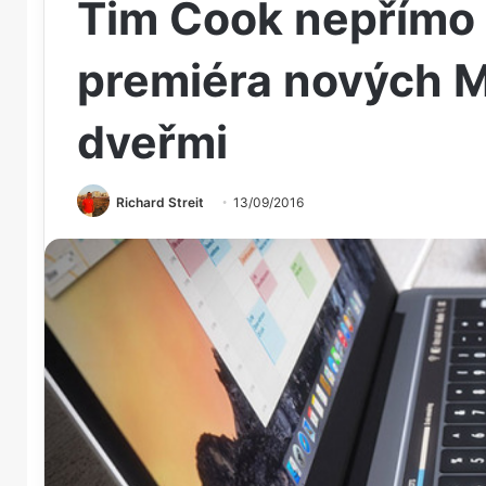
Tim Cook nepřímo p
premiéra nových M
dveřmi
Richard Streit
13/09/2016