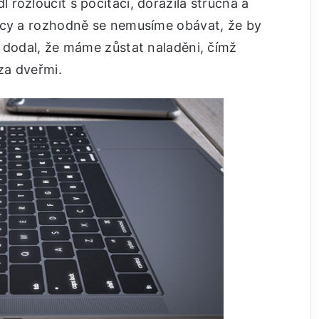
rozloučit s počítači, dorazila stručná a
acy a rozhodně se nemusíme obávat, že by
r dodal, že máme zůstat naladěni, čímž
za dveřmi.