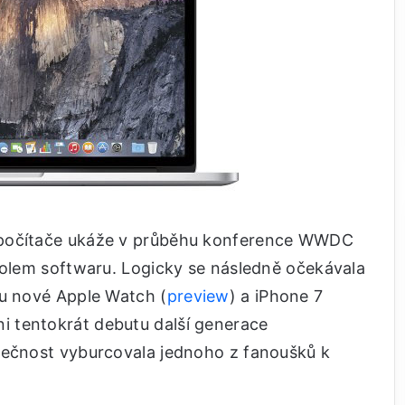
 počítače ukáže v průběhu konference WWDC
 kolem softwaru. Logicky se následně očekávala
ru nové Apple Watch (
preview
) a iPhone 7
ni tentokrát debutu další generace
tečnost vyburcovala jednoho z fanoušků k