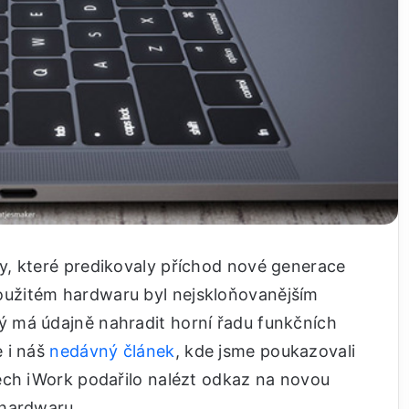
y, které predikovaly příchod nové generace
užitém hardwaru byl nejskloňovanějším
 má údajně nahradit horní řadu funkčních
 i náš
nedávný článek
, kde jsme poukazovali
ech iWork podařilo nalézt odkaz na novou
 hardwaru.