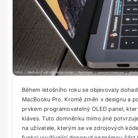
Během letošního roku se objevovaly dohad
MacBooku Pro. Kromě změn v designu a po
prvkem programovatelný OLED panel, který
kláves. Tuto domněnku mimo jiné potvrzuje
na uživatele, kterým se ve zdrojových kód
funkci využívající doposud neznámou část