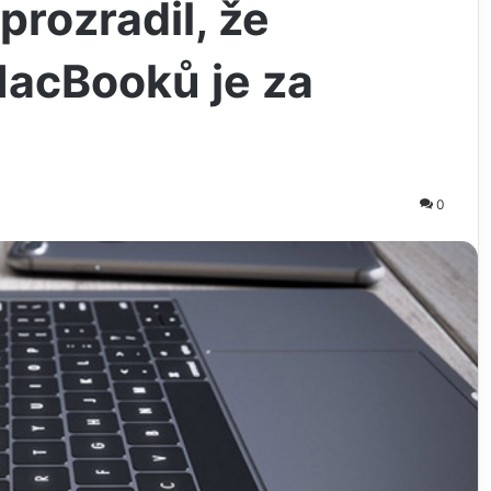
rozradil, že
acBooků je za
0