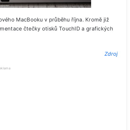
nového MacBooku v průběhu října. Kromě již
entace čtečky otisků TouchID a grafických
Zdroj
eklama