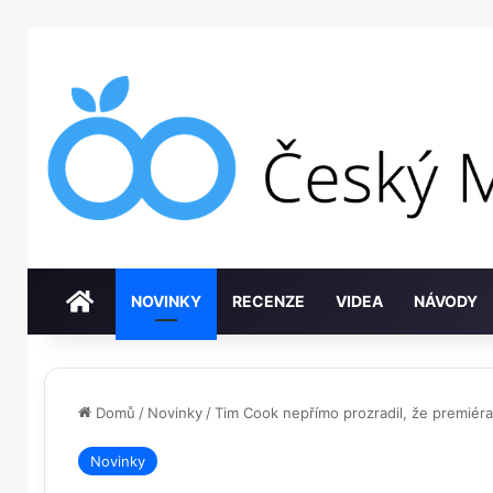
DOMŮ
NOVINKY
RECENZE
VIDEA
NÁVODY
Domů
/
Novinky
/
Tim Cook nepřímo prozradil, že premiér
Novinky