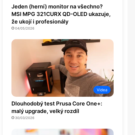
Jeden (herní) monitor na všechno?
MSI MPG 321CURX QD-OLED ukazuje,
že ukojí i profesionály
04/05/2026
Videa
Dlouhodobý test Prusa Core One+:
malý upgrade, velký rozdíl
30/03/2026