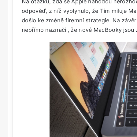
Na otázku, zda se Apple náhodou nerozhodl 
odpověď, z níž vyplynulo, že Tim miluje M
došlo ke změně firemní strategie. Na závě
nepřímo naznačil, že nové MacBooky jsou 