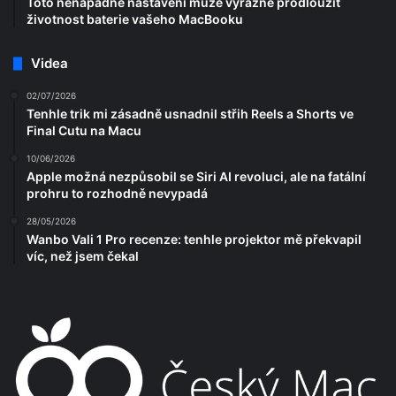
Toto nenápadné nastavení může výrazně prodloužit
životnost baterie vašeho MacBooku
Videa
02/07/2026
Tenhle trik mi zásadně usnadnil střih Reels a Shorts ve
Final Cutu na Macu
10/06/2026
Apple možná nezpůsobil se Siri AI revoluci, ale na fatální
prohru to rozhodně nevypadá
28/05/2026
Wanbo Vali 1 Pro recenze: tenhle projektor mě překvapil
víc, než jsem čekal