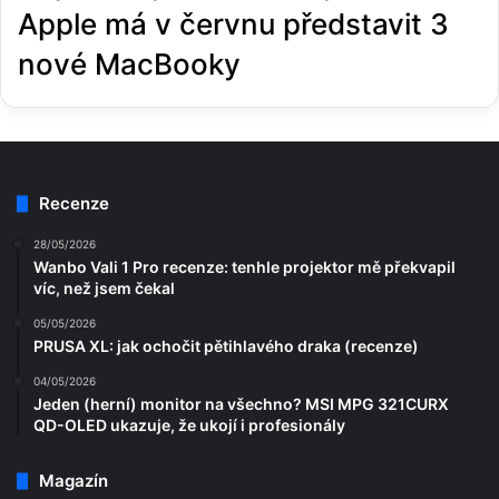
Apple má v červnu představit 3
nové MacBooky
Recenze
28/05/2026
Wanbo Vali 1 Pro recenze: tenhle projektor mě překvapil
víc, než jsem čekal
05/05/2026
PRUSA XL: jak ochočit pětihlavého draka (recenze)
04/05/2026
Jeden (herní) monitor na všechno? MSI MPG 321CURX
QD-OLED ukazuje, že ukojí i profesionály
Magazín