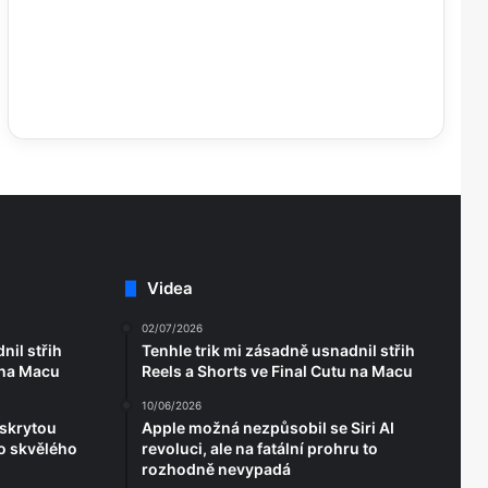
Videa
02/07/2026
nil střih
Tenhle trik mi zásadně usnadnil střih
 na Macu
Reels a Shorts ve Final Cutu na Macu
10/06/2026
 skrytou
Apple možná nezpůsobil se Siri AI
o skvělého
revoluci, ale na fatální prohru to
rozhodně nevypadá