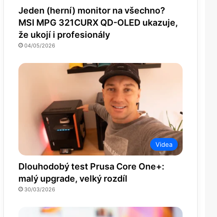
Jeden (herní) monitor na všechno?
MSI MPG 321CURX QD-OLED ukazuje,
že ukojí i profesionály
04/05/2026
Videa
Dlouhodobý test Prusa Core One+:
malý upgrade, velký rozdíl
30/03/2026