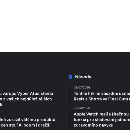
Návody
02/07/2026
 varuje: Výběr AI asistenta
Tenhle trik mi zásadně usnad
 z vašich nejdůležitějších
Reels a Shorts ve Final Cutu
í
27/04/2026
Apple Watch mají užitečnou
lně zdražil většinu produktů.
funkci pro sledování jednoh
cen stojí AI boom i dražší
zdravotního návyku