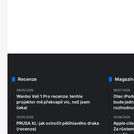
Recenze
Magazín
28/05/2026
08/07/2026
Wanbo Vali 1 Pro recenze: tenhle
Otec iPodu
projektor mě překvapil víc, než jsem
bude jedno
čekal
rozhodnut
05/05/2026
25/06/2026
PRUSA XL: jak ochočit pětihlavého draka
Apple cite
(recenze)
Za růstem 