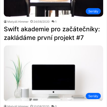
Seriály
Matyáš Himmer
24/08/2020
1
Swift akademie pro začátečníky:
zakládáme první projekt #7
Seriály
Matyáš Himmer
10/08/2020
0