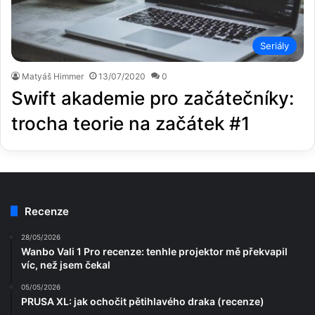
Seriály
Matyáš Himmer
13/07/2020
0
Swift akademie pro začátečníky:
trocha teorie na začátek #1
Recenze
28/05/2026
Wanbo Vali 1 Pro recenze: tenhle projektor mě překvapil
víc, než jsem čekal
05/05/2026
PRUSA XL: jak ochočit pětihlavého draka (recenze)