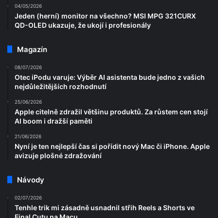
04/05/2026
Jeden (herní) monitor na všechno? MSI MPG 321CURX
QD-OLED ukazuje, že ukojí i profesionály
Magazín
08/07/2026
Otec iPodu varuje: Výběr AI asistenta bude jedno z vašich
nejdůležitějších rozhodnutí
25/06/2026
Apple citelně zdražil většinu produktů. Za růstem cen stojí
AI boom i dražší paměti
21/06/2026
Nyní je ten nejlepší čas si pořídit nový Mac či iPhone. Apple
avizuje plošné zdražování
Návody
02/07/2026
Tenhle trik mi zásadně usnadnil střih Reels a Shorts ve
Final Cutu na Macu