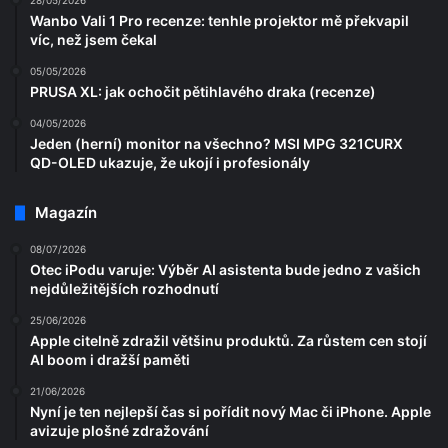
28/05/2026
Wanbo Vali 1 Pro recenze: tenhle projektor mě překvapil
víc, než jsem čekal
05/05/2026
PRUSA XL: jak ochočit pětihlavého draka (recenze)
04/05/2026
Jeden (herní) monitor na všechno? MSI MPG 321CURX
QD-OLED ukazuje, že ukojí i profesionály
Magazín
08/07/2026
Otec iPodu varuje: Výběr AI asistenta bude jedno z vašich
nejdůležitějších rozhodnutí
25/06/2026
Apple citelně zdražil většinu produktů. Za růstem cen stojí
AI boom i dražší paměti
21/06/2026
Nyní je ten nejlepší čas si pořídit nový Mac či iPhone. Apple
avizuje plošné zdražování