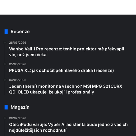
Recenze
28/05/2026
Wanbo Vali 1 Pro recenze: tenhle projektor mě překvapil
víc, než jsem čekal
05/05/2026
PRUSA XL: jak ochočit pětihlavého draka (recenze)
04/05/2026
Jeden (herní) monitor na všechno? MSI MPG 321CURX
QD-OLED ukazuje, že ukojí i profesionály
Magazín
08/07/2026
Otec iPodu varuje: Výběr AI asistenta bude jedno z vašich
nejdůležitějších rozhodnutí