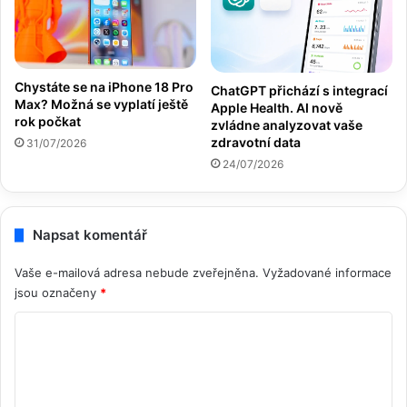
Chystáte se na iPhone 18 Pro
ChatGPT přichází s integrací
Max? Možná se vyplatí ještě
Apple Health. AI nově
rok počkat
zvládne analyzovat vaše
zdravotní data
31/07/2026
24/07/2026
Napsat komentář
Vaše e-mailová adresa nebude zveřejněna.
Vyžadované informace
jsou označeny
*
K
o
m