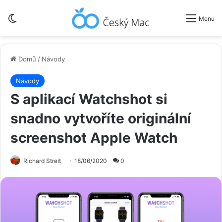
Switch skin
Menu
Domů
/
Návody
Návody
S aplikací Watchshot si
snadno vytvoříte originální
screenshot Apple Watch
Richard Streit
18/06/2020
0