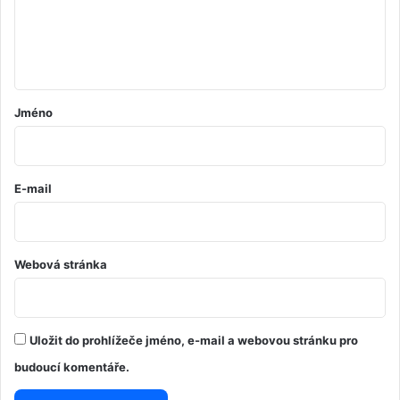
e
n
t
á
ř
Jméno
*
E-mail
Webová stránka
Uložit do prohlížeče jméno, e-mail a webovou stránku pro
budoucí komentáře.