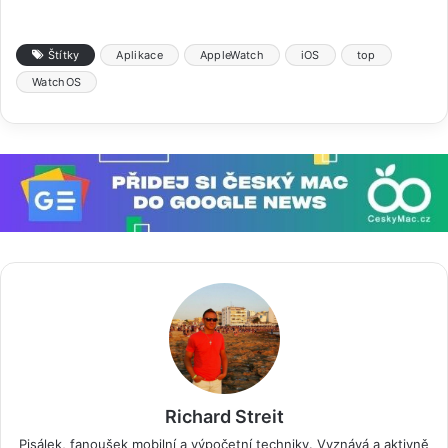
Štítky
Aplikace
AppleWatch
iOS
top
WatchOS
Richard Streit
Pisálek, fanoušek mobilní a výpočetní techniky. Vyznává a aktivně