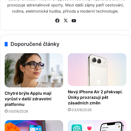
provozuje adrenalinové sporty. Mezi další zájmy patří cestování,
rodina, elektronická hudba, příroda a moderní technologie.
Fa
X
Yo
ce
uT
bo
ub
ok
e
Doporučené články
Nový iPhone Air 2 překvapí.
Chytré brýle Applu mají
Úniky prozrazují pět
vyrůst v další zdravotní
zásadních změn
platformu
03/08/2026
05/08/2026