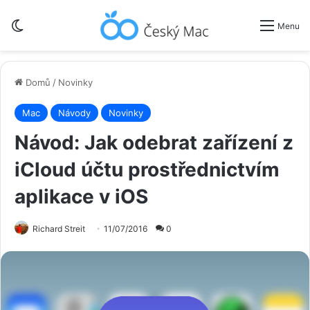
Switch skin
Menu
Domů
/
Novinky
Mac
Návody
Novinky
Návod: Jak odebrat zařízení z
iCloud účtu prostřednictvím
aplikace v iOS
Richard Streit
11/07/2016
0