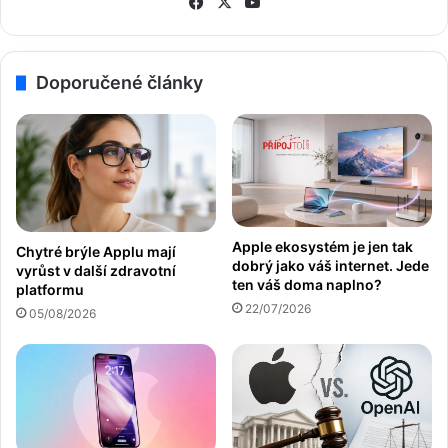
Fa
X
Yo
ce
uT
bo
ub
ok
e
Doporučené články
Apple ekosystém je jen tak
Chytré brýle Applu mají
dobrý jako váš internet. Jede
vyrůst v další zdravotní
ten váš doma naplno?
platformu
22/07/2026
05/08/2026