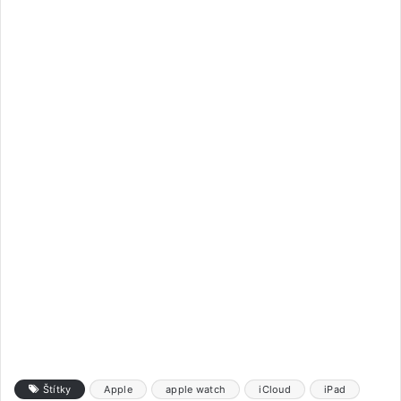
Štítky
Apple
apple watch
iCloud
iPad