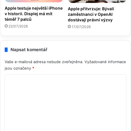
Apple testuje největší iPhone
Apple přitvrzuje: Bývalí
v historii. Displej má mít
zaměstnanci v OpenAI
téměř 7 palců
dostávají právní výzvy
22/07/2026
17/07/2026
Napsat komentář
Vaše e-mailová adresa nebude zveřejněna.
Vyžadované informace
jsou označeny
*
K
o
m
e
n
t