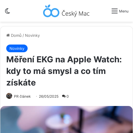
Switch skin
Menu
Domů
/
Novinky
Novinky
Měření EKG na Apple Watch:
kdy to má smysl a co tím
získáte
PR článek
26/05/2025
0