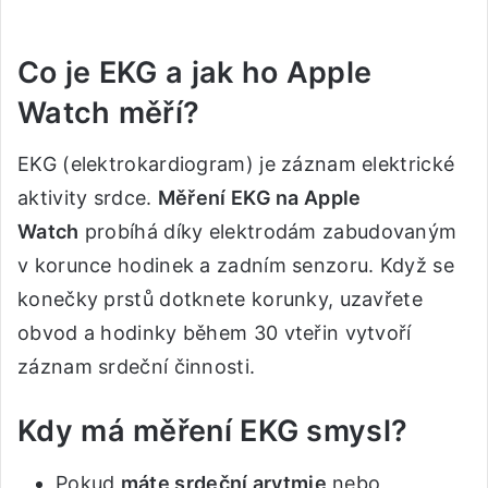
Co je EKG a jak ho Apple
Watch měří?
EKG (elektrokardiogram) je záznam elektrické
aktivity srdce.
Měření EKG na Apple
Watch
probíhá díky elektrodám zabudovaným
v korunce hodinek a zadním senzoru. Když se
konečky prstů dotknete korunky, uzavřete
obvod a hodinky během 30 vteřin vytvoří
záznam srdeční činnosti.
Kdy má měření EKG smysl?
Pokud
máte srdeční arytmie
nebo