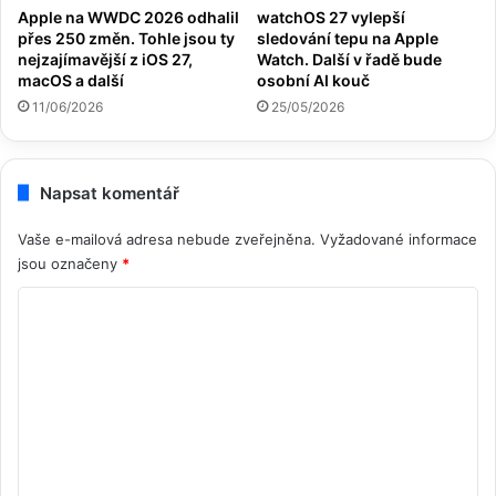
Apple na WWDC 2026 odhalil
watchOS 27 vylepší
přes 250 změn. Tohle jsou ty
sledování tepu na Apple
nejzajímavější z iOS 27,
Watch. Další v řadě bude
macOS a další
osobní AI kouč
11/06/2026
25/05/2026
Napsat komentář
Vaše e-mailová adresa nebude zveřejněna.
Vyžadované informace
jsou označeny
*
K
o
m
e
n
t