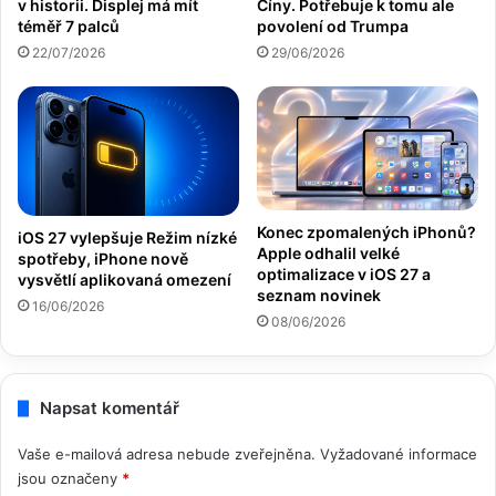
v historii. Displej má mít
Číny. Potřebuje k tomu ale
téměř 7 palců
povolení od Trumpa
22/07/2026
29/06/2026
Konec zpomalených iPhonů?
iOS 27 vylepšuje Režim nízké
Apple odhalil velké
spotřeby, iPhone nově
optimalizace v iOS 27 a
vysvětlí aplikovaná omezení
seznam novinek
16/06/2026
08/06/2026
Napsat komentář
Vaše e-mailová adresa nebude zveřejněna.
Vyžadované informace
jsou označeny
*