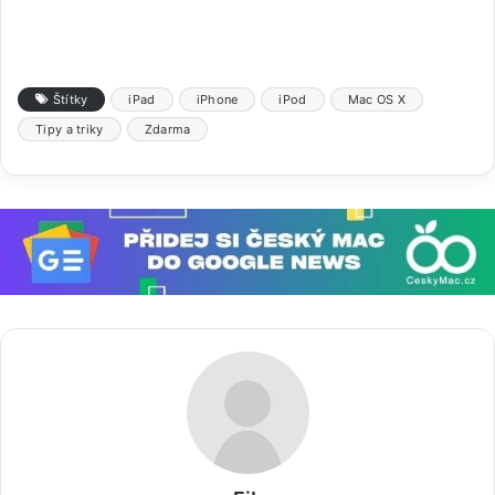
Štítky
iPad
iPhone
iPod
Mac OS X
Tipy a triky
Zdarma