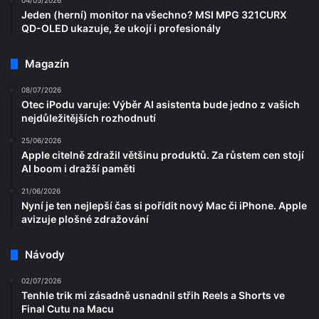
04/05/2026
Jeden (herní) monitor na všechno? MSI MPG 321CURX
QD-OLED ukazuje, že ukojí i profesionály
Magazín
08/07/2026
Otec iPodu varuje: Výběr AI asistenta bude jedno z vašich
nejdůležitějších rozhodnutí
25/06/2026
Apple citelně zdražil většinu produktů. Za růstem cen stojí
AI boom i dražší paměti
21/06/2026
Nyní je ten nejlepší čas si pořídit nový Mac či iPhone. Apple
avizuje plošné zdražování
Návody
02/07/2026
Tenhle trik mi zásadně usnadnil střih Reels a Shorts ve
Final Cutu na Macu