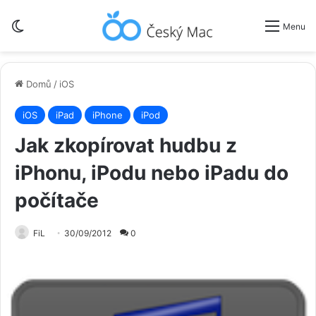
Switch skin
Menu
Domů
/
iOS
iOS
iPad
iPhone
iPod
Jak zkopírovat hudbu z
iPhonu, iPodu nebo iPadu do
počítače
FiL
30/09/2012
0