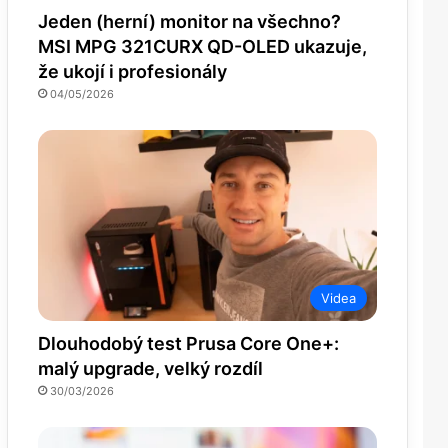
Jeden (herní) monitor na všechno?
MSI MPG 321CURX QD-OLED ukazuje,
že ukojí i profesionály
04/05/2026
Videa
Dlouhodobý test Prusa Core One+:
malý upgrade, velký rozdíl
30/03/2026