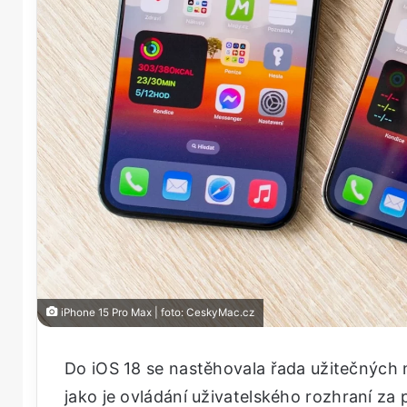
iPhone 15 Pro Max | foto: CeskyMac.cz
Do iOS 18 se nastěhovala řada užitečných n
jako je ovládání uživatelského rozhraní za 