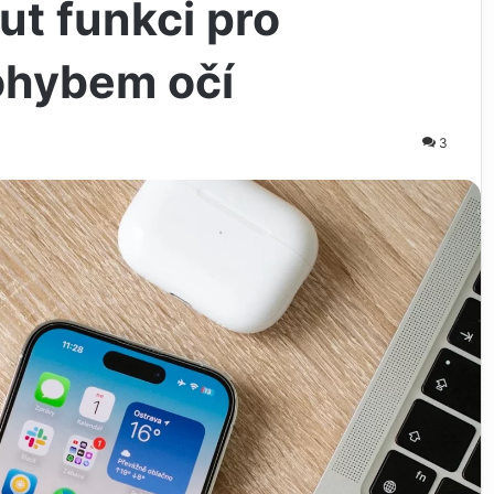
ut funkci pro
ohybem očí
3