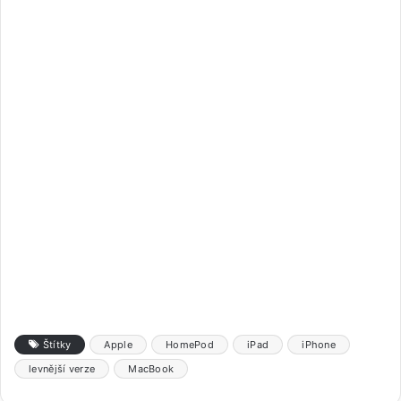
Štítky
Apple
HomePod
iPad
iPhone
levnější verze
MacBook