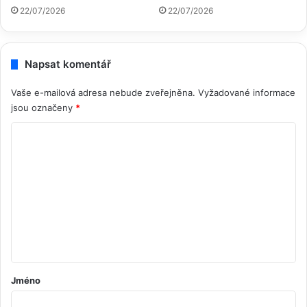
22/07/2026
22/07/2026
Napsat komentář
Vaše e-mailová adresa nebude zveřejněna.
Vyžadované informace
jsou označeny
*
K
o
m
e
n
t
á
ř
Jméno
*