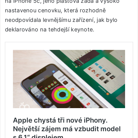
na iPhone 5c, jeho plastová záda a vysoko
nastavenou cenovku, která rozhodně
neodpovídala levnějšímu zařízení, jak bylo
deklarováno na tehdejší keynote.