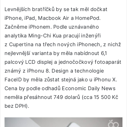
Levnějších bratříčků by se tak měl dočkat
iPhone, iPad, Macbook Air a HomePod.
Začněme iPhonem. Podle uznávaného
analytika Ming-Chi Kua pracují inženýři
z Cupertina na třech nových iPhonech, z nichž
nejlevnější varianta by měla nabídnout 6,1
palcový LCD displej a jednočočkový fotoaparát
známý z iPhonu 8. Design a technologie
FaceID by měla zůstat stejná jako u iPhonu X.
Cena by podle odhadů Economic Daily News
neměla přesáhnout 749 dolarů (cca 15 500 Kč
bez DPH).