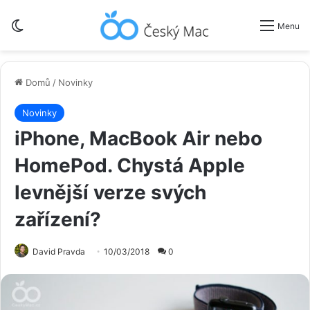
Switch skin
Menu
Domů
/
Novinky
Novinky
iPhone, MacBook Air nebo
HomePod. Chystá Apple
levnější verze svých
zařízení?
David Pravda
10/03/2018
0