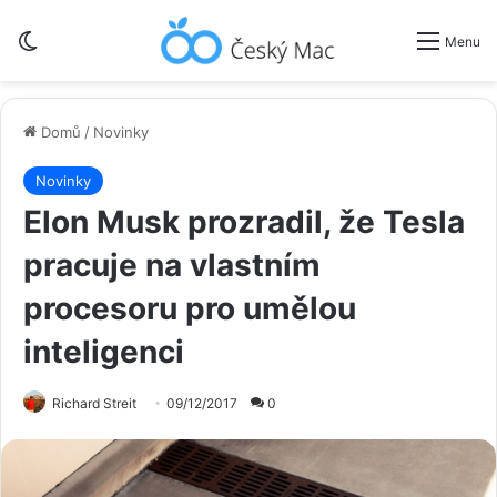
Switch skin
Menu
Domů
/
Novinky
Novinky
Elon Musk prozradil, že Tesla
pracuje na vlastním
procesoru pro umělou
inteligenci
Richard Streit
09/12/2017
0