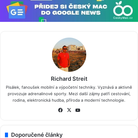
Richard Streit
Pisálek, fanoušek mobilní a výpočetní techniky. Vyznává a aktivně
provozuje adrenalinové sporty. Mezi další zájmy patří cestování,
rodina, elektronická hudba, příroda a moderní technologie.
Fa
X
Yo
ce
uT
bo
ub
ok
e
Doporučené články