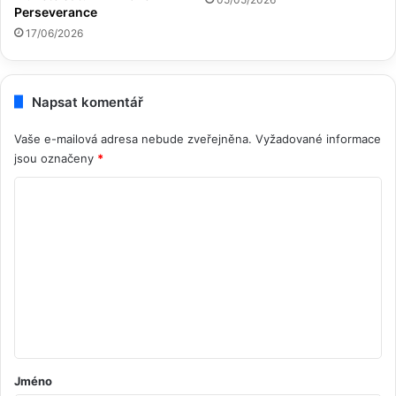
Perseverance
17/06/2026
Napsat komentář
Vaše e-mailová adresa nebude zveřejněna.
Vyžadované informace
jsou označeny
*
K
o
m
e
n
t
á
ř
Jméno