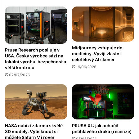
Midjourney vstupuje do
Prusa Research posiluje v
medicíny. Vyvíjí vlastní
USA. Český výrobce sází na
celotělový AI skener
lokální výrobu, bezpečnost a
19/06/2026
větší kontrolu
02/07/2026
NASA nabízí zdarma skvělé
PRUSA XL: jak ochočit
3D modely. Vytisknout si
pětihlavého draka (recenze)
můžete Saturn V i rover
05/05/2026