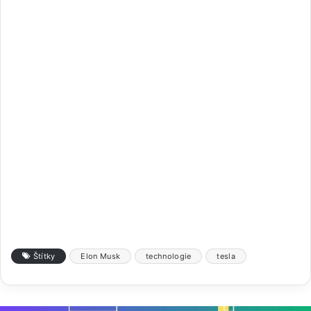
Štítky
Elon Musk
technologie
tesla