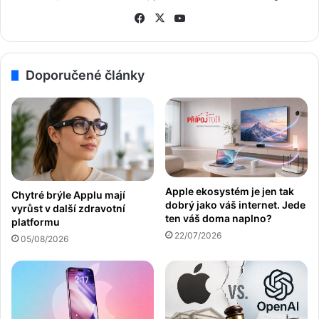
Fa
X
Yo
ce
uT
bo
ub
ok
e
Doporučené články
Apple ekosystém je jen tak
Chytré brýle Applu mají
dobrý jako váš internet. Jede
vyrůst v další zdravotní
ten váš doma naplno?
platformu
22/07/2026
05/08/2026