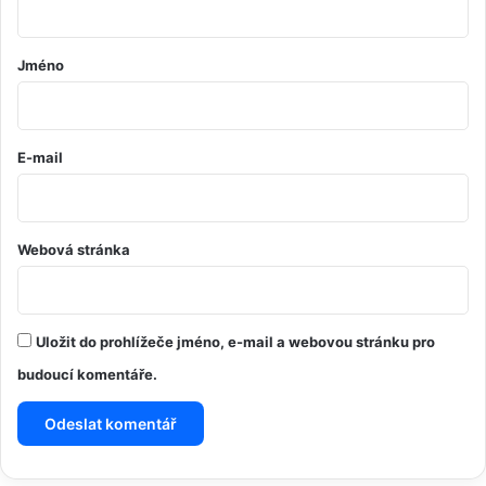
á
ř
Jméno
*
E-mail
Webová stránka
Uložit do prohlížeče jméno, e-mail a webovou stránku pro
budoucí komentáře.