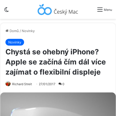
Switch skin
Menu
Domů
/
Novinky
Novinky
Chystá se ohebný iPhone?
Apple se začíná čím dál více
zajímat o flexibilní displeje
Richard Streit
27/01/2017
0