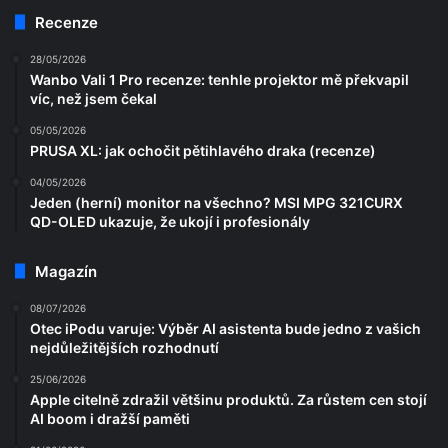
Recenze
28/05/2026
Wanbo Vali 1 Pro recenze: tenhle projektor mě překvapil
víc, než jsem čekal
05/05/2026
PRUSA XL: jak ochočit pětihlavého draka (recenze)
04/05/2026
Jeden (herní) monitor na všechno? MSI MPG 321CURX
QD-OLED ukazuje, že ukojí i profesionály
Magazín
08/07/2026
Otec iPodu varuje: Výběr AI asistenta bude jedno z vašich
nejdůležitějších rozhodnutí
25/06/2026
Apple citelně zdražil většinu produktů. Za růstem cen stojí
AI boom i dražší paměti