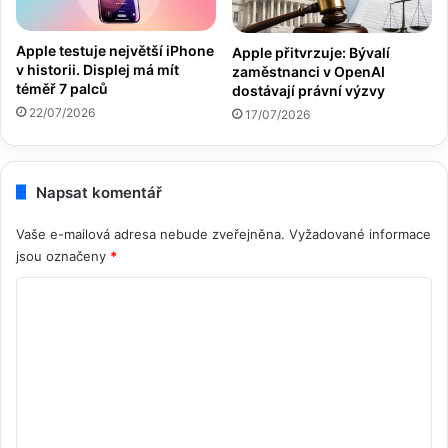
Apple testuje největší iPhone
Apple přitvrzuje: Bývalí
v historii. Displej má mít
zaměstnanci v OpenAI
téměř 7 palců
dostávají právní výzvy
22/07/2026
17/07/2026
Napsat komentář
Vaše e-mailová adresa nebude zveřejněna.
Vyžadované informace
jsou označeny
*
K
o
m
e
n
t