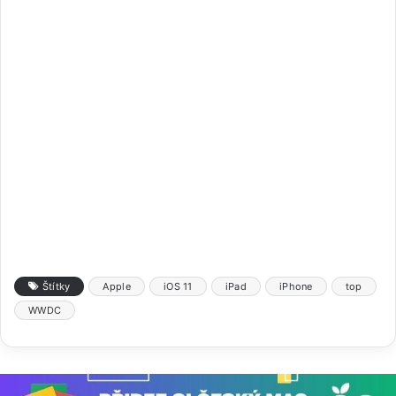
Štítky
Apple
iOS 11
iPad
iPhone
top
WWDC