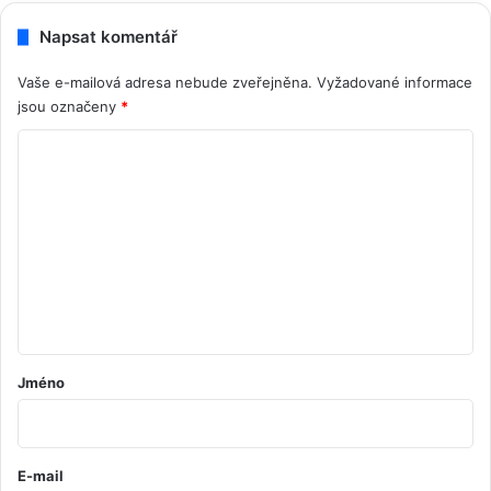
Napsat komentář
Vaše e-mailová adresa nebude zveřejněna.
Vyžadované informace
jsou označeny
*
K
o
m
e
n
t
á
ř
Jméno
*
E-mail