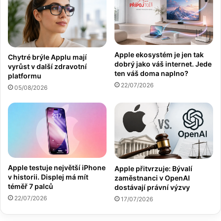
Apple ekosystém je jen tak
Chytré brýle Applu mají
dobrý jako váš internet. Jede
vyrůst v další zdravotní
ten váš doma naplno?
platformu
22/07/2026
05/08/2026
Apple testuje největší iPhone
Apple přitvrzuje: Bývalí
v historii. Displej má mít
zaměstnanci v OpenAI
téměř 7 palců
dostávají právní výzvy
22/07/2026
17/07/2026