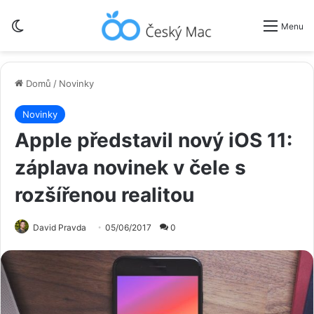
Switch skin
Menu
Domů
/
Novinky
Novinky
Apple představil nový iOS 11:
záplava novinek v čele s
rozšířenou realitou
David Pravda
05/06/2017
0