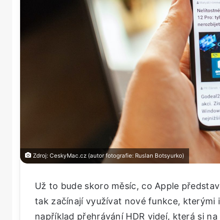
Zdroj: CeskyMac.cz (autor fotografie: Ruslan Botsyurko)
Už to bude skoro měsíc, co Apple představ
tak začínají využívat nové funkce, kterými
například přehrávání HDR videí, která si n