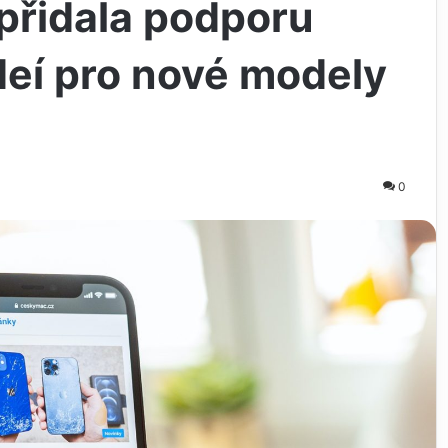
přidala podporu
deí pro nové modely
0