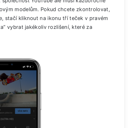
X, společnost YouTube ale musí každoročně
 novým modelům. Pokud chcete zkontrolovat,
 stačí kliknout na ikonu tří teček v pravém
a” vybrat jakékoliv rozlišení, které za