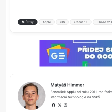
Štítky
Apple
iOS
iPhone 12
iPhone 12 
Matyáš Himmer
Fanoušek Applu od roku 2011, rád fotím
informační technologie na SSPŠ.
Fa
X
Ins
ce
tag