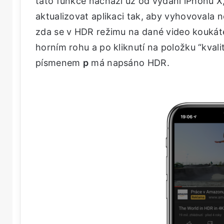
tato funkce nachází už od vydání iPhonu 
aktualizovat aplikaci tak, aby vyhovovala
zda se v HDR režimu na dané video koukáte,
horním rohu a po kliknutí na položku “kvalit
písmenem
p
má napsáno HDR.