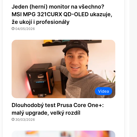
Jeden (herní) monitor na všechno?
MSI MPG 321CURX QD-OLED ukazuje,
že ukojí i profesionály
04/05/2026
Videa
Dlouhodobý test Prusa Core One+:
malý upgrade, velký rozdíl
30/03/2026