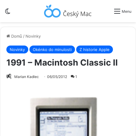
Switch skin
Menu
Domů
/
Novinky
Novinky
Okénko do minulosti
Z historie Apple
1991 – Macintosh Classic II
Marian Kadlec
06/05/2012
1