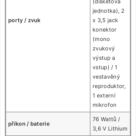
(disketová
jednotka), 2
porty / zvuk
x 3,5 jack
konektor
(mono
zvukový
výstup a
vstup) / 1
vestavěný
reproduktor,
1 externí
mikrofon
76 Wattů /
příkon / baterie
3,6 V Lithium