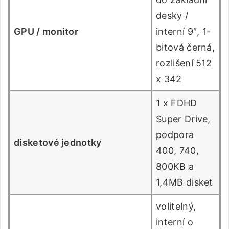
desky /
GPU / monitor
interní 9″, 1-
bitová černá,
rozlišení 512
x 342
1 x FDHD
Super Drive,
podpora
disketové jednotky
400, 740,
800KB a
1,4MB disket
volitelný,
interní o