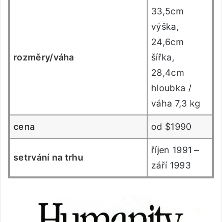
33,5cm
výška,
24,6cm
rozměry/váha
šířka,
28,4cm
hloubka /
váha 7,3 kg
cena
od $1990
říjen 1991 –
setrvání na trhu
září 1993