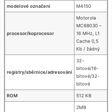
modelové označení
M4150
Motorola
MC68030 –
procesor/koprocesor
16 MHz, L1
Cache 0,5
Kb / žádný
32-
bitové/16-
registry/sběrnice/adresování
bitové/32-
bitové
ROM
512 KB
2MB