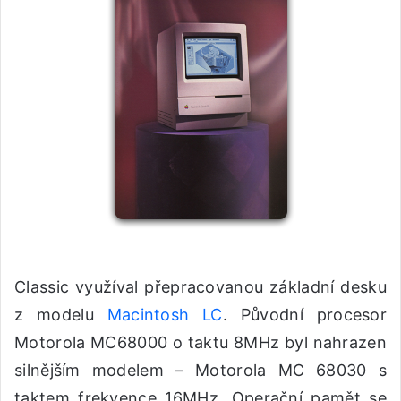
Classic využíval přepracovanou základní desku
z modelu
Macintosh LC
. Původní procesor
Motorola MC68000 o taktu 8MHz byl nahrazen
silnějším modelem – Motorola MC 68030 s
taktem frekvence 16MHz. Operační pamět se