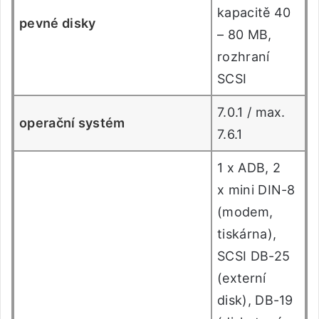
kapacitě 40
pevné disky
– 80 MB,
rozhraní
SCSI
7.0.1 / max.
operační systém
7.6.1
1 x ADB, 2
x mini DIN-8
(modem,
tiskárna),
SCSI DB-25
(externí
disk), DB-19