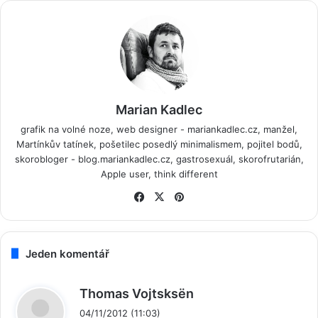
Marian Kadlec
grafik na volné noze, web designer -
mariankadlec.cz
, manžel,
Martínkův tatínek, pošetilec posedlý minimalismem, pojitel bodů,
skorobloger -
blog.mariankadlec.cz
, gastrosexuál, skorofrutarián,
Apple user, think different
Fa
X
Pin
ce
ter
bo
est
ok
Jeden komentář
n
Thomas Vojtsksën
a
04/11/2012 (11:03)