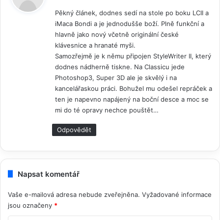
p
Pěkný článek, dodnes sedí na stole po boku LCII a
s
iMaca Bondi a je jednodušše boží. Plně funkční a
a
hlavně jako nový včetně originální české
l
klávesnice a hranaté myši.
:
Samozřejmě je k němu připojen StyleWriter II, který
dodnes nádherně tiskne. Na Classicu jede
Photoshop3, Super 3D ale je skvělý i na
kancelářaskou práci. Bohužel mu odešel repráček a
ten je napevno napájený na boční desce a moc se
mi do té opravy nechce pouštět…
Odpovědět
Napsat komentář
Vaše e-mailová adresa nebude zveřejněna.
Vyžadované informace
jsou označeny
*