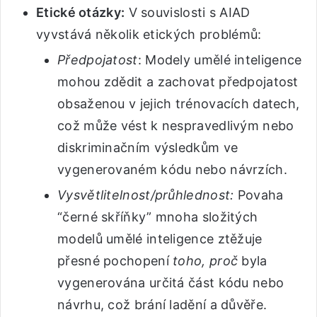
Etické otázky:
V souvislosti s AIAD
vyvstává několik etických problémů:
Předpojatost
: Modely umělé inteligence
mohou zdědit a zachovat předpojatost
obsaženou v jejich trénovacích datech,
což může vést k nespravedlivým nebo
diskriminačním výsledkům ve
vygenerovaném kódu nebo návrzích.
Vysvětlitelnost/průhlednost:
Povaha
“černé skříňky” mnoha složitých
modelů umělé inteligence ztěžuje
přesné pochopení
toho, proč
byla
vygenerována určitá část kódu nebo
návrhu, což brání ladění a důvěře.