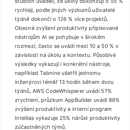
studiích uváděli, že úkoly dokončují o 55 %
rychleji, podle jiných výzkumů uživatelé
týdně dokončí o 126 % více projektů.
Obecné zvýšení produktivity připisované
nástrojům AI se pohybuje v širokém
rozmezí, často se uvádí mezi 10 a 50 % v
závislosti na úkolu a kontextu. Působivé
výsledky vykazují i konkrétní nástroje,
například Tabnine ušetřil jednomu
inženýrovi téměř 13 hodin během dvou
týdnů, AWS CodeWhisperer uvádí 57%
zrychlení, průzkum AppBuilder uvádí 88%
zvýšení produktivity a interní program
Intellias vykazuje 25% nárůst produktivity
zúčastněných týmů.