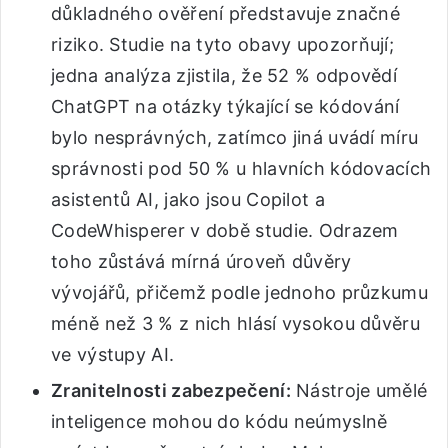
důkladného ověření představuje značné
riziko. Studie na tyto obavy upozorňují;
jedna analýza zjistila, že 52 % odpovědí
ChatGPT na otázky týkající se kódování
bylo nesprávných, zatímco jiná uvádí míru
správnosti pod 50 % u hlavních kódovacích
asistentů AI, jako jsou Copilot a
CodeWhisperer v době studie. Odrazem
toho zůstává mírná úroveň důvěry
vývojářů, přičemž podle jednoho průzkumu
méně než 3 % z nich hlásí vysokou důvěru
ve výstupy AI.
Zranitelnosti zabezpečení:
Nástroje umělé
inteligence mohou do kódu neúmyslně