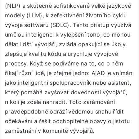
(NLP) a skutečně sofistikované velké jazykové
modely (LLM), k zefektivnění životního cyklu
vývoje softwaru (SDLC). Tento přístup využívá
umělou inteligenci k vylepšení toho, co mohou
dělat lidští vývojáři, zvládá opakující se úkoly,
zlepšuje kvalitu kódu a urychluje vývojové
procesy. Když se podíváme na to, co o něm
říkají různí lidé, je zřejmé jedno: AIAD je vnímán
jako inteligentní spolupracovník nebo asistent,
který pomáhá zvyšovat dovednosti vývojářů,
nikoli je zcela nahradit. Toto zarámování
pravděpodobně odráží vědomou snahu řídit
očekávání a řešit pochopitelné obavy o jistotu
zaměstnání v komunitě vývojářů.