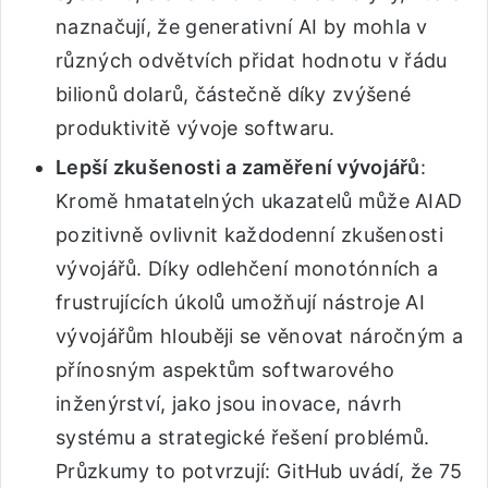
naznačují, že generativní AI by mohla v
různých odvětvích přidat hodnotu v řádu
bilionů dolarů, částečně díky zvýšené
produktivitě vývoje softwaru.
Lepší zkušenosti a zaměření vývojářů
:
Kromě hmatatelných ukazatelů může AIAD
pozitivně ovlivnit každodenní zkušenosti
vývojářů. Díky odlehčení monotónních a
frustrujících úkolů umožňují nástroje AI
vývojářům hlouběji se věnovat náročným a
přínosným aspektům softwarového
inženýrství, jako jsou inovace, návrh
systému a strategické řešení problémů.
Průzkumy to potvrzují: GitHub uvádí, že 75