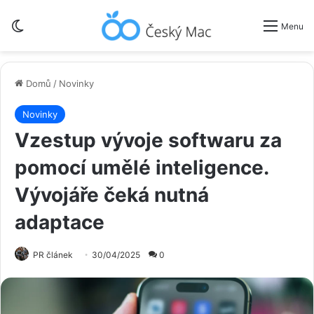
Switch skin
Menu
Domů
/
Novinky
Novinky
Vzestup vývoje softwaru za
pomocí umělé inteligence.
Vývojáře čeká nutná
adaptace
PR článek
30/04/2025
0