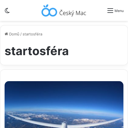
Switch skin
Menu
Domů
/
startosféra
startosféra