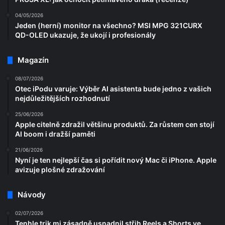
04/05/2026
Jeden (herní) monitor na všechno? MSI MPG 321CURX
QD-OLED ukazuje, že ukojí i profesionály
Magazín
08/07/2026
Otec iPodu varuje: Výběr AI asistenta bude jedno z vašich
nejdůležitějších rozhodnutí
25/06/2026
Apple citelně zdražil většinu produktů. Za růstem cen stojí
AI boom i dražší paměti
21/06/2026
Nyní je ten nejlepší čas si pořídit nový Mac či iPhone. Apple
avizuje plošné zdražování
Návody
02/07/2026
Tenhle trik mi zásadně usnadnil střih Reels a Shorts ve