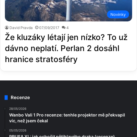
Novinky
David Pravda
07/09/2017
4
Že kluzáky létají jen nízko? To už
dávno neplatí. Perlan 2 dosáhl
hranice stratosféry
Recenze
28/05/2026
Wanbo Vali 1 Pro recenze: tenhle projektor mě překvapil
víc, než jsem čekal
05/05/2026
PRUSA XL: jak ochočit pětihlavého draka (recenze)