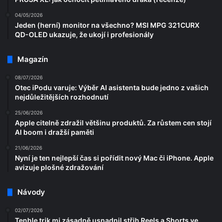
04/05/2026
Jeden (herní) monitor na všechno? MSI MPG 321CURX
QD-OLED ukazuje, že ukojí i profesionály
Magazín
08/07/2026
Otec iPodu varuje: Výběr AI asistenta bude jedno z vašich
nejdůležitějších rozhodnutí
25/06/2026
Apple citelně zdražil většinu produktů. Za růstem cen stojí
AI boom i dražší paměti
21/06/2026
Nyní je ten nejlepší čas si pořídit nový Mac či iPhone. Apple
avizuje plošné zdražování
Návody
02/07/2026
Tenhle trik mi zásadně usnadnil střih Reels a Shorts ve