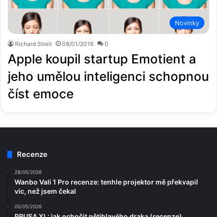
Novinky
Richard Streit
08/01/2016
0
Apple koupil startup Emotient a
jeho umělou inteligenci schopnou
číst emoce
Recenze
28/05/2026
Wanbo Vali 1 Pro recenze: tenhle projektor mě překvapil
víc, než jsem čekal
05/05/2026
PRUSA XL: jak ochočit pětihlavého draka (recenze)