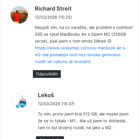
n
Richard Streit
a
12/03/2026 (15:25)
p
Nejspíš vím, na co narážíte, ale problém s rychlostí
s
SSD se týkal MacBooku Air s čipem M2 (256GB
a
verze), psal jsem o tom tehdy článek 😉
l
https://www.ceskymac.cz/novy-macbook-air-s-
:
m2-ma-pomalejsi-ssd-nez-lonska-generace-
rozdil-ve-vykonu-je-brutalni/
Odpovědět
n
Lekoš
a
12/03/2026 (15:37)
p
To vím, proto jsem bral 512 GB, ale myslel jsem
s
že se to týkalo i M1… Ale už jsem to dohledal,
a
tam to byl drobný rozdíl, ne jako u M2.
l
: