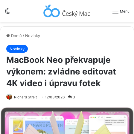
Switch skin
Menu
Domů
/
Novinky
Novinky
MacBook Neo překvapuje
výkonem: zvládne editovat
4K video i úpravu fotek
Richard Streit
12/03/2026
3