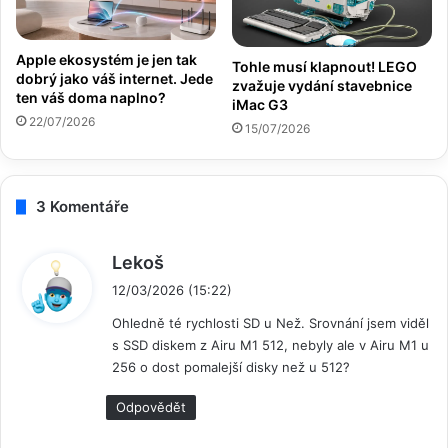
Apple ekosystém je jen tak
Tohle musí klapnout! LEGO
dobrý jako váš internet. Jede
zvažuje vydání stavebnice
ten váš doma naplno?
iMac G3
22/07/2026
15/07/2026
3 Komentáře
n
Lekoš
a
12/03/2026 (15:22)
p
Ohledně té rychlosti SD u Než. Srovnání jsem viděl
s
s SSD diskem z Airu M1 512, nebyly ale v Airu M1 u
a
256 o dost pomalejší disky než u 512?
l
:
Odpovědět