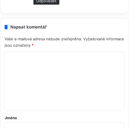
Odpovědět
Napsat komentář
Vaše e-mailová adresa nebude zveřejněna.
Vyžadované informace
jsou označeny
*
K
o
m
e
n
t
á
ř
Jméno
*