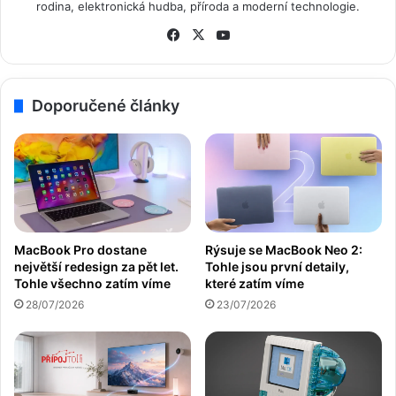
rodina, elektronická hudba, příroda a moderní technologie.
Fa
X
Yo
ce
uT
bo
ub
ok
e
Doporučené články
Rýsuje se MacBook Neo 2:
MacBook Pro dostane
Tohle jsou první detaily,
největší redesign za pět let.
které zatím víme
Tohle všechno zatím víme
23/07/2026
28/07/2026