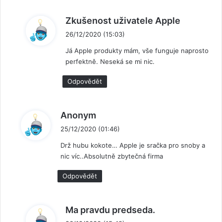
n
Zkušenost uživatele Apple
a
26/12/2020 (15:03)
p
Já Apple produkty mám, vše funguje naprosto
s
perfektně. Neseká se mi nic.
a
l
Odpovědět
:
n
Anonym
a
25/12/2020 (01:46)
p
Drž hubu kokote… Apple je sračka pro snoby a
s
nic víc..Absolutně zbytečná firma
a
l
Odpovědět
:
n
Ma pravdu predseda.
a