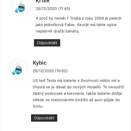
Krtek
a
26/12/2020 (11:45)
p
A proč by neměl ? Trojka z roku 2004 je pelech
s
jako jedničková Fabie. Akorát má tahle opice
a
nepatrně dražší banány.
l
:
Odpovědět
n
Kybic
a
26/12/2020 (10:02)
p
Už teď Tesla má baterie s životností milión mil a
s
chystá se je dávat do nových modelů. To nevydrží
a
žádný podvozek a karoserie, takže baterie dožije
l
někde ve stacionárním úložišti až auto půjde do
:
šrotu.
Odpovědět