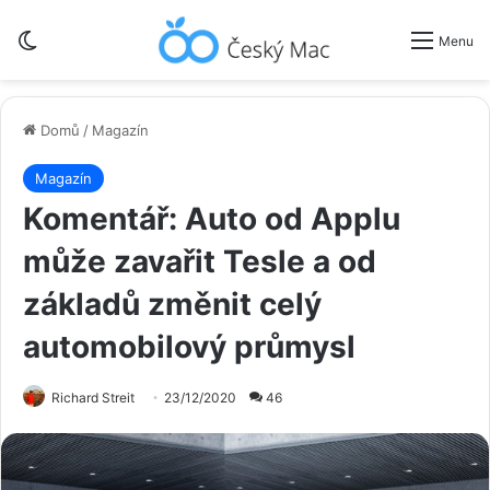
Switch skin
Menu
Domů
/
Magazín
Magazín
Komentář: Auto od Applu
může zavařit Tesle a od
základů změnit celý
automobilový průmysl
Richard Streit
23/12/2020
46