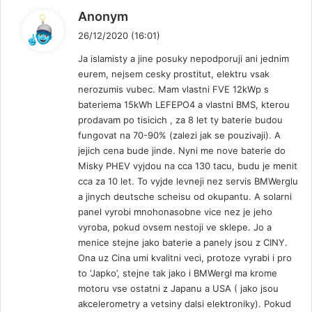
n
Anonym
a
26/12/2020 (16:01)
p
Ja islamisty a jine posuky nepodporuji ani jednim
s
eurem, nejsem cesky prostitut, elektru vsak
a
nerozumis vubec. Mam vlastni FVE 12kWp s
l
bateriema 15kWh LEFEPO4 a vlastni BMS, kterou
:
prodavam po tisicich , za 8 let ty baterie budou
fungovat na 70-90% (zalezi jak se pouzivaji). A
jejich cena bude jinde. Nyni me nove baterie do
Misky PHEV vyjdou na cca 130 tacu, budu je menit
cca za 10 let. To vyjde levneji nez servis BMWerglu
a jinych deutsche scheisu od okupantu. A solarni
panel vyrobi mnohonasobne vice nez je jeho
vyroba, pokud ovsem nestoji ve sklepe. Jo a
menice stejne jako baterie a panely jsou z CINY.
Ona uz Cina umi kvalitni veci, protoze vyrabi i pro
to ‘Japko’, stejne tak jako i BMWergl ma krome
motoru vse ostatni z Japanu a USA ( jako jsou
akcelerometry a vetsiny dalsi elektroniky). Pokud