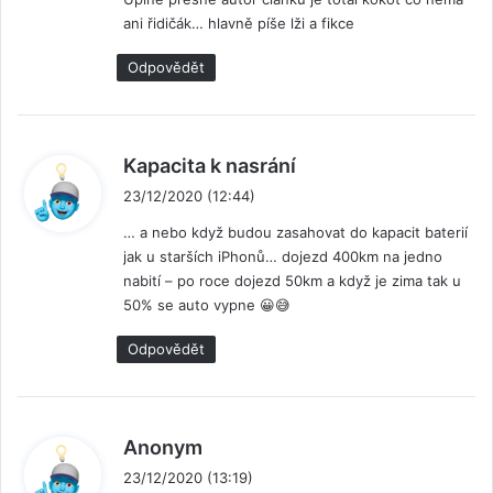
s
ani řidičák… hlavně píše lži a fikce
a
l
Odpovědět
:
n
Kapacita k nasrání
a
23/12/2020 (12:44)
p
… a nebo když budou zasahovat do kapacit baterií
s
jak u starších iPhonů… dojezd 400km na jedno
a
nabití – po roce dojezd 50km a když je zima tak u
l
50% se auto vypne 😀😅
:
Odpovědět
n
Anonym
a
23/12/2020 (13:19)
p