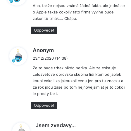
Aha, takže nejsou známá žádná fakta, ale jedná se
s
o Apple takže cokoliv tato firma vyvine bude
a
zákonitě trhák…. Chápu.
l
:
Odpovědět
n
Anonym
a
23/12/2020 (14:38)
p
Ze to bude trhak nikdo nerika. Ale ze existuje
s
celosvetove obrovska skupina lidi kteri od jablek
a
koupi cokoli za jakoukoli cenu jen pro tu znacku a
l
za rok jdou zase po tom nejnovejsim at je to cokoli
:
je prosty fakt.
Odpovědět
n
Jsem zvedavy...
a