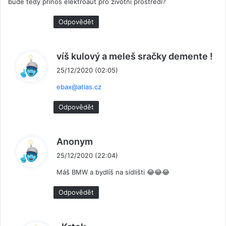
bude tedy přínos elektroaut pro životní prostředí?
Odpovědět
n
víš kulový a meleš sračky demente !
a
25/12/2020 (02:05)
p
ebax@atlas.cz
s
a
Odpovědět
l
:
n
Anonym
a
25/12/2020 (22:04)
p
Máš BMW a bydlíš na sídlišti 😂😂😂
s
a
Odpovědět
l
:
n