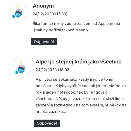
n
Anonym
a
24/12/2020 (17:39)
p
Říká ten co nikdy žádné zařízení od Applu nemá
s
,jinak by neříkal takové bláboly
a
l
Odpovědět
:
n
Alpel je stejnej krám jako všechno
a
24/12/2020 (18:03)
p
Alplí věci se sekají jako každý jiný. Je to jen
s
pozlátko… Kdyby vyráběl kdokoli jeden telefon za
a
rok a jeden notebook, tak by fungovalo
l
všechno… Někdy je zázrak že to co si složí lidí za
:
zařízení a rozhlednou na tom systém, je někdy na
hranici zázraku…
Odpovědět