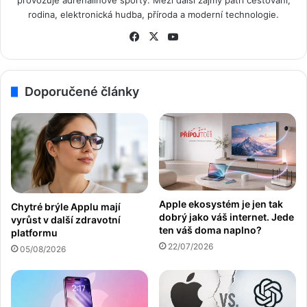
provozuje adrenalinové sporty. Mezi další zájmy patří cestování,
rodina, elektronická hudba, příroda a moderní technologie.
Fa
X
Yo
ce
uT
bo
ub
ok
e
Doporučené články
Apple ekosystém je jen tak
Chytré brýle Applu mají
dobrý jako váš internet. Jede
vyrůst v další zdravotní
ten váš doma naplno?
platformu
22/07/2026
05/08/2026