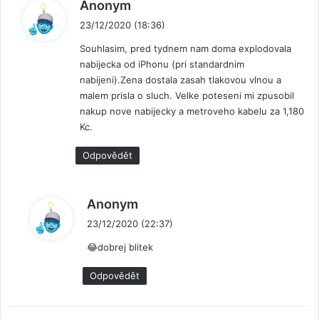
n
Anonym
a
23/12/2020 (18:36)
p
Souhlasim, pred tydnem nam doma explodovala
s
nabijecka od iPhonu (pri standardnim
a
nabijeni).Zena dostala zasah tlakovou vlnou a
l
malem prisla o sluch. Velke poteseni mi zpusobil
:
nakup nove nabijecky a metroveho kabelu za 1,180
Kc.
Odpovědět
n
Anonym
a
23/12/2020 (22:37)
p
😂dobrej blitek
s
a
Odpovědět
l
: