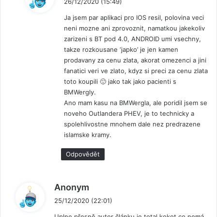
26/12/2020 (15:49)
p
Ja jsem par aplikaci pro IOS resil, polovina veci
s
neni mozne ani zprovoznit, namatkou jakekoliv
a
zarizeni s BT pod 4.0, ANDROID umi vsechny,
l
takze rozkousane ‘japko’ je jen kamen
:
prodavany za cenu zlata, akorat omezenci a jini
fanatici veri ve zlato, kdyz si preci za cenu zlata
toto koupili 🙂 jako tak jako pacienti s
BMWergly.
Ano mam kasu na BMWergla, ale poridil jsem se
noveho Outlandera PHEV, je to technicky a
spolehlivostne mnohem dale nez predrazene
islamske kramy.
Odpovědět
n
Anonym
a
25/12/2020 (22:01)
p
Uplne přesně autor článku je total kokot co nemá