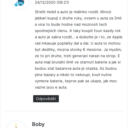
24/12/2020 (06:21)
p
Strelit mobil a auto je malinko rozdil. Mnozi
s
jabkari kupuji z druhe ruky, ovsem u auta za 2mil
a
a vice to bude hodne nad moznosti tech
l
spodnejsich clenu. A taky koupit foun kazdy rok
:
a auto je sakra rozdil… a dulezite je i to, ze Apple
rad inkasuje poplatky dal a dal. U auta to mohou
byt deditky, mozna stovky € mesicne. Ja myslim,
ze to pri druhe, treti generaci narazi na strop. E
auta maji brutalni limit ve starnuti baterie a jak si
budou stat bazarova auta je otazka. Az budou
plne bazary a nikdo to nekoupi, kvuli nutne
vymene baterie, teprve pak se ukaze, jak moc
vazne jsou e auta.
Odpovědět
n
Boby