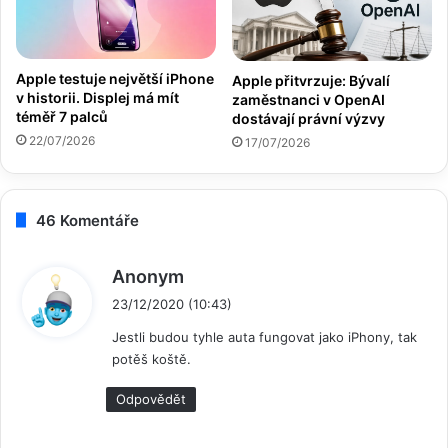
Apple testuje největší iPhone
Apple přitvrzuje: Bývalí
v historii. Displej má mít
zaměstnanci v OpenAI
téměř 7 palců
dostávají právní výzvy
22/07/2026
17/07/2026
46 Komentáře
n
Anonym
a
23/12/2020 (10:43)
p
Jestli budou tyhle auta fungovat jako iPhony, tak
s
potěš koště.
a
l
Odpovědět
: