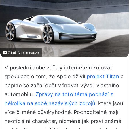
Zdroj: Alex Imnadze
V poslední době začaly internetem kolovat
spekulace o tom, že Apple oživil
projekt Titan
a
naplno se začal opět věnovat vývoji vlastního
automobilu.
Zprávy na toto téma pochází z
několika na sobě nezávislých zdrojů
, které jsou
více či méně důvěryhodné. Pochopitelně mají
neoficiální charakter, nicméně jak praví známé