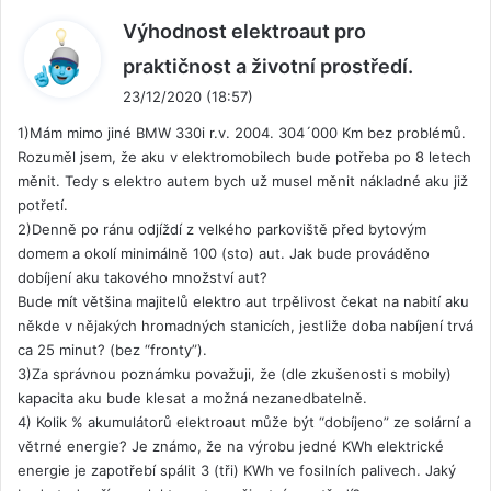
Výhodnost elektroaut pro
n
praktičnost a životní prostředí.
a
23/12/2020 (18:57)
p
1)Mám mimo jiné BMW 330i r.v. 2004. 304´000 Km bez problémů.
s
Rozuměl jsem, že aku v elektromobilech bude potřeba po 8 letech
a
měnit. Tedy s elektro autem bych už musel měnit nákladné aku již
l
potřetí.
:
2)Denně po ránu odjíždí z velkého parkoviště před bytovým
domem a okolí minimálně 100 (sto) aut. Jak bude prováděno
dobíjení aku takového množství aut?
Bude mít většina majitelů elektro aut trpělivost čekat na nabití aku
někde v nějakých hromadných stanicích, jestliže doba nabíjení trvá
ca 25 minut? (bez “fronty”).
3)Za správnou poznámku považuji, že (dle zkušenosti s mobily)
kapacita aku bude klesat a možná nezanedbatelně.
4) Kolik % akumulátorů elektroaut může být “dobíjeno” ze solární a
větrné energie? Je známo, že na výrobu jedné KWh elektrické
energie je zapotřebí spálit 3 (tři) KWh ve fosilních palivech. Jaký