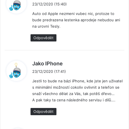
a
23/12/2020 (15:40)
p
Auto od Apple nezmeni vubec nic, protoze to
s
bude predrazena lestenka aprodeje nebudou ani
a
na urovni Tesly.
l
:
Odpovědět
n
Jako IPhone
a
23/12/2020 (17:41)
p
Jestli to bude na bázi iPhone, kde jste jen uživatel
s
s minimální možností cokoliv ovlivnit a telefon se
a
snaží všechno dělat za Vás, tak potěš dřevo…
l
A pak taky ta cena následného servisu i dílů….
:
Odpovědět