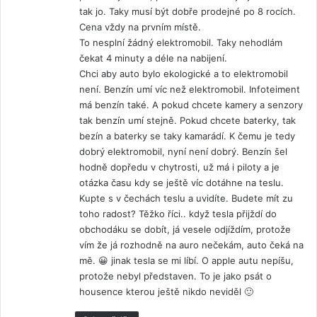
tak jo. Taky musí být dobře prodejné po 8 rocích.
a
Cena vždy na prvním místě.
l
To nesplní žádný elektromobil. Taky nehodlám
:
čekat 4 minuty a déle na nabijení.
Chci aby auto bylo ekologické a to elektromobil
není. Benzín umí víc než elektromobil. Infoteiment
má benzín také. A pokud chcete kamery a senzory
tak benzín umí stejně. Pokud chcete baterky, tak
bezín a baterky se taky kamarádí. K čemu je tedy
dobrý elektromobil, nyní není dobrý. Benzín šel
hodně dopředu v chytrosti, už má i piloty a je
otázka času kdy se ještě víc dotáhne na teslu.
Kupte s v čechách teslu a uvidíte. Budete mít zu
toho radost? Těžko říci.. když tesla přijždí do
obchodáku se dobít, já vesele odjíždím, protože
vím že já rozhodně na auro nečekám, auto čeká na
mě. 😀 jinak tesla se mi líbí. O apple autu nepíšu,
protože nebyl představen. To je jako psát o
housence kterou ještě nikdo neviděl 🙂