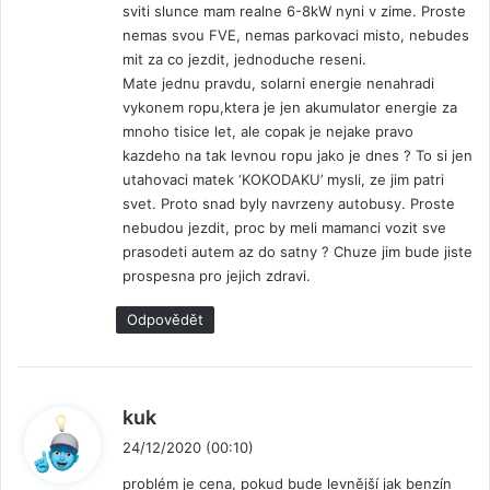
sviti slunce mam realne 6-8kW nyni v zime. Proste
nemas svou FVE, nemas parkovaci misto, nebudes
mit za co jezdit, jednoduche reseni.
Mate jednu pravdu, solarni energie nenahradi
vykonem ropu,ktera je jen akumulator energie za
mnoho tisice let, ale copak je nejake pravo
kazdeho na tak levnou ropu jako je dnes ? To si jen
utahovaci matek ‘KOKODAKU’ mysli, ze jim patri
svet. Proto snad byly navrzeny autobusy. Proste
nebudou jezdit, proc by meli mamanci vozit sve
prasodeti autem az do satny ? Chuze jim bude jiste
prospesna pro jejich zdravi.
Odpovědět
n
kuk
a
24/12/2020 (00:10)
p
problém je cena, pokud bude levnější jak benzín
s