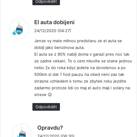
Odpovědět
n
El auta dobijeni
a
24/12/2020 (04:27)
p
Jenze vy mate milnou predstavu ze el auta se
s
dobiji jako benzinova auta.
a
El auta se z 90% nabiji doma v garazi pres noc tak
l
ze zadne cekani. To o cem mluvite se stane jednou
:
nebo 2x do roka kdyz jedete na dovolenou a po
500km si dat 1 hod pauzu na obed neni zas tak
strasne vzhledem k tomu ze zbytek roku jezdite
zadarmo protoze lidi co maj el auto maji i solary na
strese 😉
Odpovědět
n
Opravdu?
a
24/12/2020 (06:30)