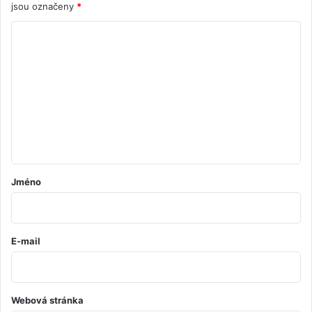
jsou označeny
*
K
o
m
e
n
t
á
ř
Jméno
*
E-mail
Webová stránka