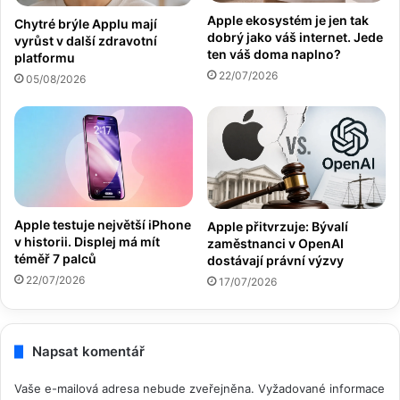
Apple ekosystém je jen tak
Chytré brýle Applu mají
dobrý jako váš internet. Jede
vyrůst v další zdravotní
ten váš doma naplno?
platformu
22/07/2026
05/08/2026
Apple testuje největší iPhone
Apple přitvrzuje: Bývalí
v historii. Displej má mít
zaměstnanci v OpenAI
téměř 7 palců
dostávají právní výzvy
22/07/2026
17/07/2026
Napsat komentář
Vaše e-mailová adresa nebude zveřejněna.
Vyžadované informace