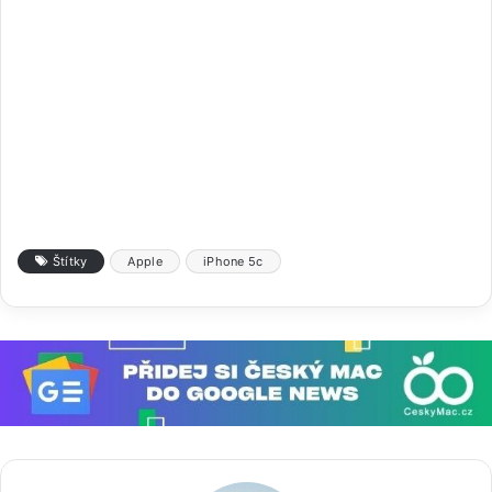
Štítky
Apple
iPhone 5c