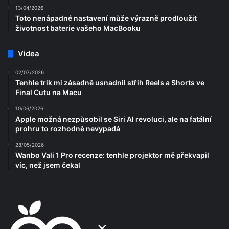
13/04/2026
Toto nenápadné nastavení může výrazně prodloužit
životnost baterie vašeho MacBooku
Videa
02/07/2026
Tenhle trik mi zásadně usnadnil střih Reels a Shorts ve
Final Cutu na Macu
10/06/2026
Apple možná nezpůsobil se Siri AI revoluci, ale na fatální
prohru to rozhodně nevypadá
28/05/2026
Wanbo Vali 1 Pro recenze: tenhle projektor mě překvapil
víc, než jsem čekal