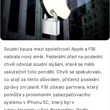
Soudní kauza mezi společností Apple a FBI
nabrala nový směr. Federální úřad na poslední
chvíli odvolal soudní slyšení, které se mělo
uskutečnit toto pondělí. Chvíli se spekulovalo,
co stojí za tímto důvodem, přičemž poslední
zprávy zní jasně. FBI získalo partnera, který
pomůže s prolomením zabezpečovacího
systému v iPhonu 5C, který byl v
rukou teroristy v San Bernardinu. Podle