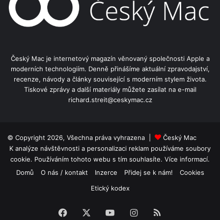
Český Mac je internetový magazín věnovaný společnosti Apple a
moderních technologiím. Denně přinášíme aktuální zpravodajství,
recenze, návody a články související s moderním stylem života.
Tiskové zprávy a další materiály můžete zasílat na e-mail
richard.streit@ceskymac.cz
© Copyright 2026, Všechna práva vyhrazena |
Český Mac
K analýze návštěvnosti a personalizaci reklam používáme soubory
cookie. Používáním tohoto webu s tím souhlasíte.
Více informací.
Domů
O nás / kontakt
Inzerce
Přidej se k nám!
Cookies
Etický kodex
Facebook
X
YouTube
Instagram
RSS