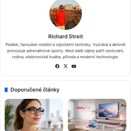
Richard Streit
Pisálek, fanoušek mobilní a výpočetní techniky. Vyznává a aktivně
provozuje adrenalinové sporty. Mezi další zájmy patří cestování,
rodina, elektronická hudba, příroda a moderní technologie.
Fa
X
Yo
ce
uT
bo
ub
ok
e
Doporučené články