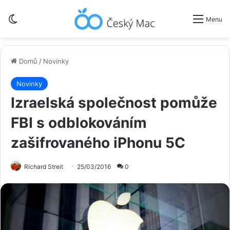
Switch skin
Menu
Domů
/
Novinky
Novinky
Izraelská společnost pomůže
FBI s odblokováním
zašifrovaného iPhonu 5C
Richard Streit
25/03/2016
0