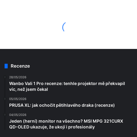
Recenze
28/05/2026
Wanbo Vali 1 Pro recenze: tenhle projektor mě překvapil
víc, než jsem čekal
05/05/2026
PRUSA XL: jak ochočit pětihlavého draka (recenze)
04/05/2026
Jeden (herní) monitor na všechno? MSI MPG 321CURX
QD-OLED ukazuje, že ukojí i profesionály