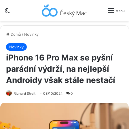
Switch skin
Menu
Domů
/
Novinky
Novinky
iPhone 16 Pro Max se pyšní
parádní výdrží, na nejlepší
Androidy však stále nestačí
Richard Streit
03/10/2024
0