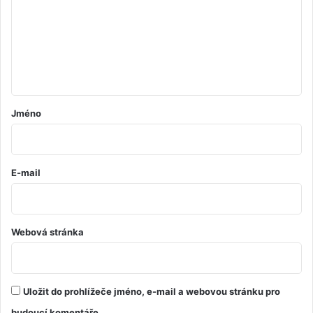
m
e
n
t
á
ř
Jméno
*
E-mail
Webová stránka
Uložit do prohlížeče jméno, e-mail a webovou stránku pro
budoucí komentáře.