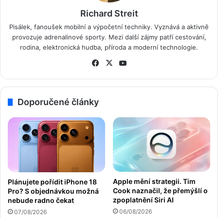
Richard Streit
Pisálek, fanoušek mobilní a výpočetní techniky. Vyznává a aktivně
provozuje adrenalinové sporty. Mezi další zájmy patří cestování,
rodina, elektronická hudba, příroda a moderní technologie.
Fa
X
Yo
ce
uT
bo
ub
ok
e
Doporučené články
Apple mění strategii. Tim
Plánujete pořídit iPhone 18
Cook naznačil, že přemýšlí o
Pro? S objednávkou možná
zpoplatnění Siri AI
nebude radno čekat
06/08/2026
07/08/2026