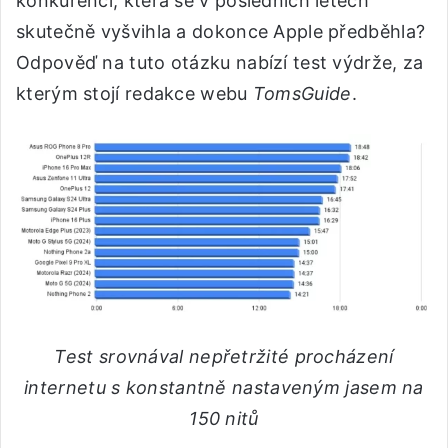
konkurencí, která se v posledních letech
skutečně vyšvihla a dokonce Apple předběhla?
Odpověď na tuto otázku nabízí test výdrže, za
kterým stojí redakce webu
TomsGuide
.
Test srovnával nepřetržité procházení
internetu s konstantně nastaveným jasem na
150 nitů