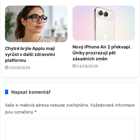
Nový iPhone Air 2 překvapí.
Chytré brýle Applu mají
Úniky prozrazují pět
vyrůst v další zdravotní
zásadních změn
platformu
03/08/2026
05/08/2026
Napsat komentář
Vaše e-mailová adresa nebude zveřejněna.
Vyžadované informace
jsou označeny
*
K
o