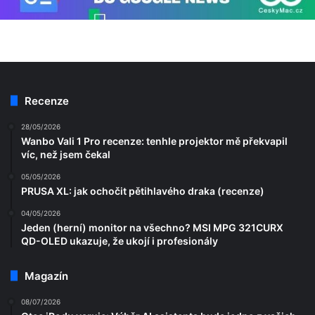
Recenze
28/05/2026
Wanbo Vali 1 Pro recenze: tenhle projektor mě překvapil
víc, než jsem čekal
05/05/2026
PRUSA XL: jak ochočit pětihlavého draka (recenze)
04/05/2026
Jeden (herní) monitor na všechno? MSI MPG 321CURX
QD-OLED ukazuje, že ukojí i profesionály
Magazín
08/07/2026