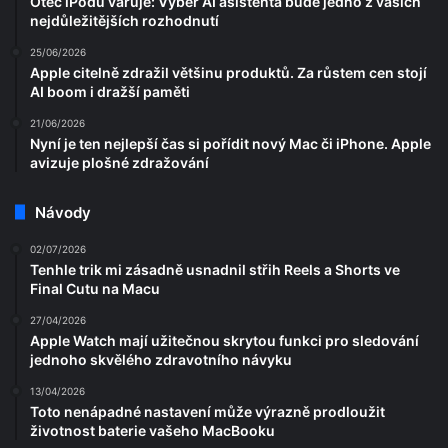
Otec iPodu varuje: Výběr AI asistenta bude jedno z vašich
nejdůležitějších rozhodnutí
25/06/2026
Apple citelně zdražil většinu produktů. Za růstem cen stojí
AI boom i dražší paměti
21/06/2026
Nyní je ten nejlepší čas si pořídit nový Mac či iPhone. Apple
avizuje plošné zdražování
Návody
02/07/2026
Tenhle trik mi zásadně usnadnil střih Reels a Shorts ve
Final Cutu na Macu
27/04/2026
Apple Watch mají užitečnou skrytou funkci pro sledování
jednoho skvělého zdravotního návyku
13/04/2026
Toto nenápadné nastavení může výrazně prodloužit
životnost baterie vašeho MacBooku