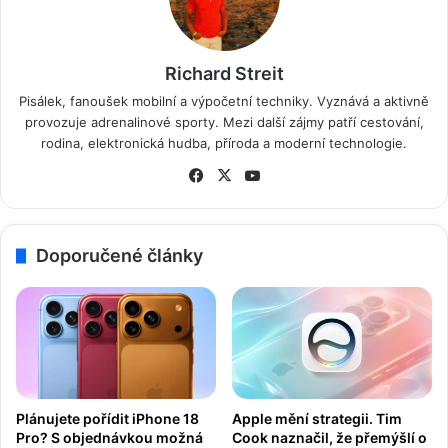
Richard Streit
Pisálek, fanoušek mobilní a výpočetní techniky. Vyznává a aktivně
provozuje adrenalinové sporty. Mezi další zájmy patří cestování,
rodina, elektronická hudba, příroda a moderní technologie.
Fa
X
Yo
ce
uT
bo
ub
ok
e
Doporučené články
Apple mění strategii. Tim
Plánujete pořídit iPhone 18
Cook naznačil, že přemýšlí o
Pro? S objednávkou možná