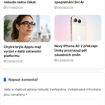
zpoplatnění Siri AI
nebude radno čekat
06/08/2026
07/08/2026
Nový iPhone Air 2 překvapí.
Chytré brýle Applu mají
Úniky prozrazují pět
vyrůst v další zdravotní
zásadních změn
platformu
03/08/2026
05/08/2026
Napsat komentář
Vaše e-mailová adresa nebude zveřejněna.
Vyžadované informace
jsou označeny
*
K