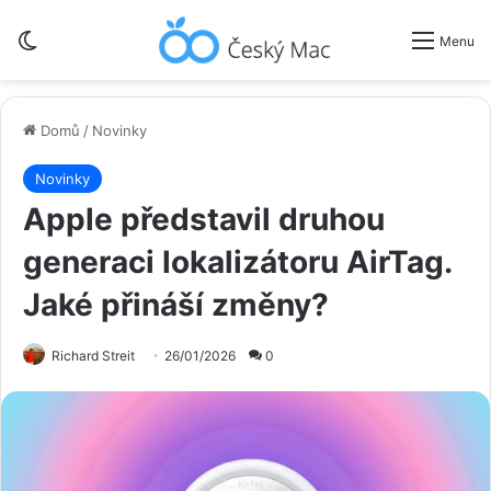
Switch skin
Menu
Domů
/
Novinky
Novinky
Apple představil druhou
generaci lokalizátoru AirTag.
Jaké přináší změny?
Richard Streit
26/01/2026
0