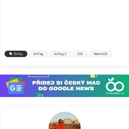
Štítky
AirTag
AirTag 2
iOS
WatchOS