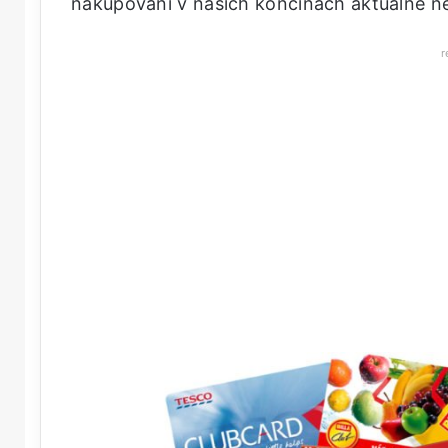
nakupování v našich končinách aktuálně nej
r