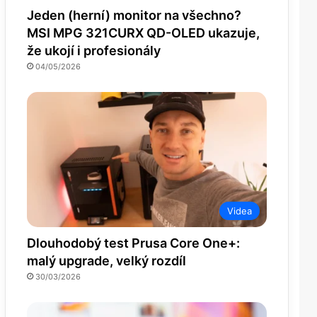
Jeden (herní) monitor na všechno?
MSI MPG 321CURX QD-OLED ukazuje,
že ukojí i profesionály
04/05/2026
Videa
Dlouhodobý test Prusa Core One+:
malý upgrade, velký rozdíl
30/03/2026