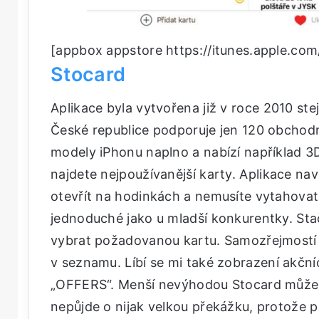
[appbox appstore https://itunes.apple.c
Stocard
Aplikace byla vytvořena již v roce 2010 s
České republice podporuje jen 120 obchod
modely iPhonu naplno a nabízí například 
najdete nejpoužívanější karty. Aplikace naví
otevřít na hodinkách a nemusíte vytahovat 
jednoduché jako u mladší konkurentky. Stač
vybrat požadovanou kartu. Samozřejmostí j
v seznamu. Líbí se mi také zobrazení akční
„OFFERS“. Menší nevýhodou Stocard může být
nepůjde o nijak velkou překážku, protože pr