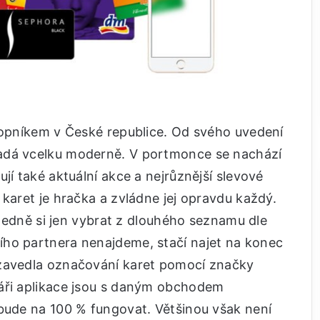
ůkopníkem v České republice. Od svého uvedení
adá vcelku moderně. V portmonce se nachází
jí také aktuální akce a nejrůznější slevové
 karet je hračka a zvládne jej opravdu každý.
ásledně si jen vybrat z dlouhého seznamu dle
ího partnera nenajdeme, stačí najet na konec
 zavedla označování karet pomocí značky
jáři aplikace jsou s daným obchodem
 bude na 100 % fungovat. Většinou však není