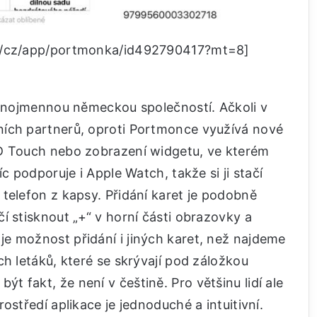
om/cz/app/portmonka/id492790417?mt=8]
tejnojmennou německou společností. Ačkoli v
ních partnerů, oproti Portmonce využívá nové
3D Touch nebo zobrazení widgetu, ve kterém
c podporuje i Apple Watch, takže si ji stačí
telefon z kapsy. Přidání karet je podobně
í stisknout „+“ v horní části obrazovky a
e možnost přidání i jiných karet, než najdeme
ch letáků, které se skrývají pod záložkou
 fakt, že není v češtině. Pro většinu lidí ale
ostředí aplikace je jednoduché a intuitivní.