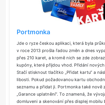
Portmonka
Jde o ryze českou aplikaci, která byla pr
v roce 2013 prošla řadou změn a dnes vyp
přes 210 karet, a kromě nich se zde zobrazu
kupóny, které přijdou vhod. Přidání nových
Stačí stisknout tlačítko „Přidat kartu“ a n
libosti. Pokud požadovanou kartu obchodn
seznamu a přidat ji. Portmonka také nově
„Garance uplatnění“. To znamená, že vývo
domluveni a skenování přes displej mobilu