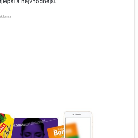
lepší a nejvhodnější.
eklama