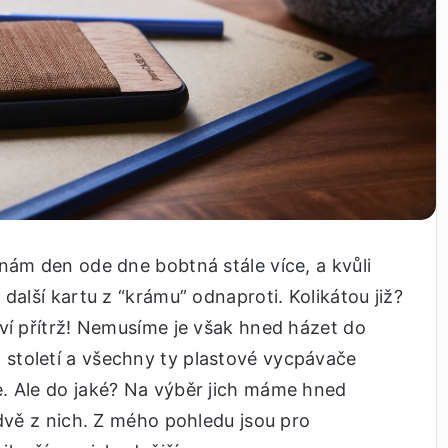
nám den ode dne bobtná stále více, a kvůli
další kartu z “krámu” odnaproti. Kolikátou již?
ví přítrž! Nemusíme je však hned házet do
století a všechny ty plastové vycpávače
. Ale do jaké? Na výběr jich máme hned
 dvě z nich. Z mého pohledu jsou pro