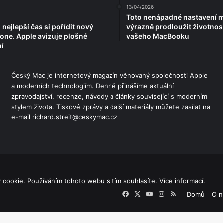
13/04/2026
Toto nenápadné nastavení 
n nejlepší čas si pořídit nový
výrazně prodloužit životnost
hone. Apple avizuje plošné
vašeho MacBooku
í
Český Mac je internetový magazín věnovaný společnosti Apple
a moderních technologiím. Denně přinášíme aktuální
zpravodajství, recenze, návody a články související s moderním
stylem života. Tiskové zprávy a další materiály můžete zasílat na
e-mail richard.streit@ceskymac.cz
y cookie. Používáním tohoto webu s tím souhlasíte.
Více informací.
Facebook
X
YouTube
Instagram
RSS
Domů
O n