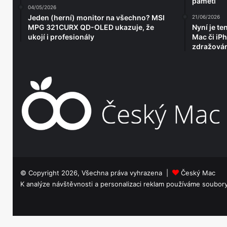
paměti
04/05/2026
Jeden (herní) monitor na všechno? MSI
21/06/2026
MPG 321CURX QD-OLED ukazuje, že
Nyní je te
ukojí i profesionály
Mac či iP
zdražován
© Copyright 2026, Všechna práva vyhrazena |
Český Mac
K analýze návštěvnosti a personalizaci reklam používáme soubor