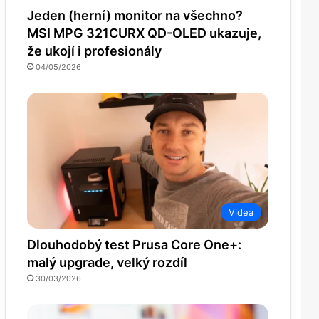
Jeden (herní) monitor na všechno?
MSI MPG 321CURX QD-OLED ukazuje,
že ukojí i profesionály
04/05/2026
Videa
Dlouhodobý test Prusa Core One+:
malý upgrade, velký rozdíl
30/03/2026