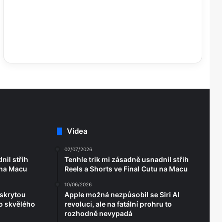
Videa
02/07/2026
nil střih
Tenhle trik mi zásadně usnadnil střih
 na Macu
Reels a Shorts ve Final Cutu na Macu
10/06/2026
 skrytou
Apple možná nezpůsobil se Siri AI
o skvělého
revoluci, ale na fatální prohru to
rozhodně nevypadá