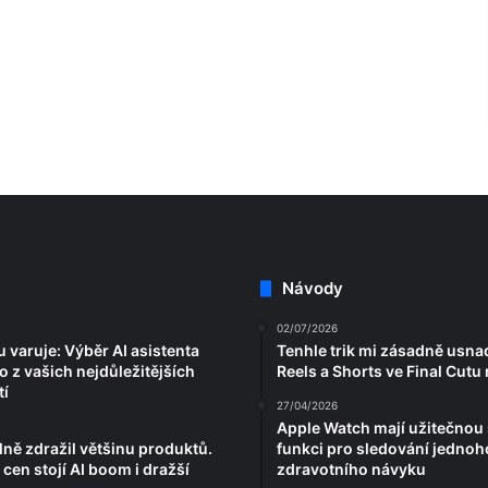
Návody
02/07/2026
 varuje: Výběr AI asistenta
Tenhle trik mi zásadně usnad
 z vašich nejdůležitějších
Reels a Shorts ve Final Cutu
í
27/04/2026
Apple Watch mají užitečnou
lně zdražil většinu produktů.
funkci pro sledování jednoh
cen stojí AI boom i dražší
zdravotního návyku