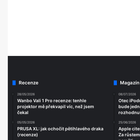
Recenze
Magazín
28/05/2026
08/07/2026
Wanbo Vali 1 Pro recenze: tenhle
Otec iPodu
projektor mě překvapil víc, než jsem
bude jedno
čekal
rozhodnut
05/05/2026
25/06/2026
PRUSA XL: jak ochočit pětihlavého draka
Apple cite
(recenze)
Za růstem 