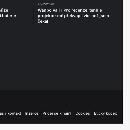
28/05/2026
může
Wanbo Vali 1 Pro recenze: tenhle
 baterie
projektor mě překvapil víc, než jsem
čekal
ás / kontakt
Inzerce
Přidej se k nám!
Cookies
Etický kodex