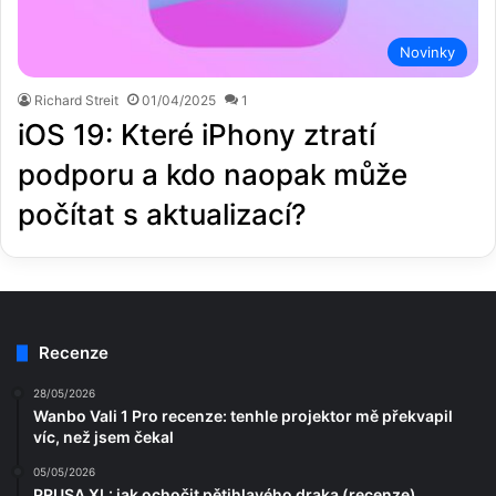
Novinky
Richard Streit
01/04/2025
1
iOS 19: Které iPhony ztratí
podporu a kdo naopak může
počítat s aktualizací?
Recenze
28/05/2026
Wanbo Vali 1 Pro recenze: tenhle projektor mě překvapil
víc, než jsem čekal
05/05/2026
PRUSA XL: jak ochočit pětihlavého draka (recenze)