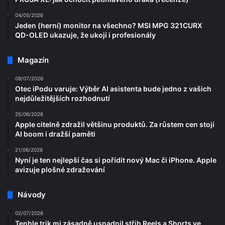
04/05/2026
Jeden (herní) monitor na všechno? MSI MPG 321CURX
QD-OLED ukazuje, že ukojí i profesionály
Magazín
08/07/2026
Otec iPodu varuje: Výběr AI asistenta bude jedno z vašich
nejdůležitějších rozhodnutí
25/06/2026
Apple citelně zdražil většinu produktů. Za růstem cen stojí
AI boom i dražší paměti
21/06/2026
Nyní je ten nejlepší čas si pořídit nový Mac či iPhone. Apple
avizuje plošné zdražování
Návody
02/07/2026
Tenhle trik mi zásadně usnadnil střih Reels a Shorts ve