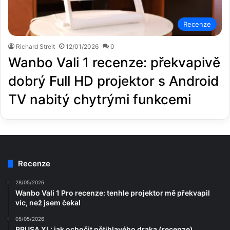
Recenze
Richard Streit
12/01/2026
0
Wanbo Vali 1 recenze: překvapivě
dobrý Full HD projektor s Android
TV nabitý chytrými funkcemi
Recenze
28/05/2026
Wanbo Vali 1 Pro recenze: tenhle projektor mě překvapil
víc, než jsem čekal
05/05/2026
PRUSA XL: jak ochočit pětihlavého draka (recenze)