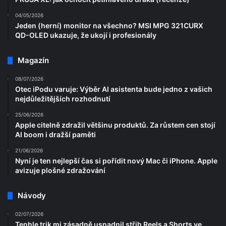
04/05/2026
Jeden (herní) monitor na všechno? MSI MPG 321CURX
QD-OLED ukazuje, že ukojí i profesionály
Magazín
08/07/2026
Otec iPodu varuje: Výběr AI asistenta bude jedno z vašich
nejdůležitějších rozhodnutí
25/06/2026
Apple citelně zdražil většinu produktů. Za růstem cen stojí
AI boom i dražší paměti
21/06/2026
Nyní je ten nejlepší čas si pořídit nový Mac či iPhone. Apple
avizuje plošné zdražování
Návody
02/07/2026
Tenhle trik mi zásadně usnadnil střih Reels a Shorts ve